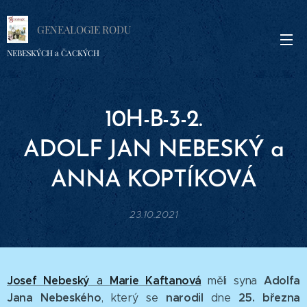
GENEALOGIE RODU
NEBESKÝCH a ČACKÝCH
10H-B-3-2.
ADOLF
JAN
NEBESKÝ a
ANNA
KOPTÍKOVÁ
23.10.2021
Josef Nebeský
M
arie Kaftanová
Adolfa
a
měli syna
Jana Nebeského
narodil
25
. března
, který se
dne