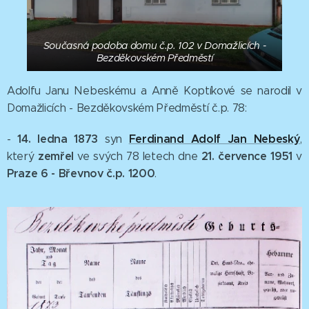
Současná podoba domu č.p. 102 v Domažlicích -
Bezděkovském Předměstí
Adolfu Janu Nebeskému a Anně Koptíkové se narodil v
Domažlicích - Bezděkovském Předměstí č.p. 78:
14. ledna
1873
Ferdinand Adolf Jan Nebeský
-
syn
,
zemřel
21. července 1951
který
ve svých 78 letech dne
v
Praze 6 - Břevnov č.p. 1200
.