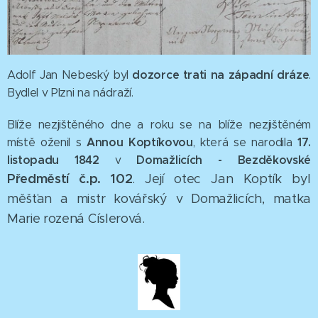
dozorce trati na západní dráze
Adolf Jan Nebeský byl
.
Bydlel v Plzni na nádraží.
Blíže nezjištěného dne a roku se na blíže nezjištěném
Annou Koptíkovou
17.
místě oženil s
, která se narodila
listopadu 1842
Domažlicích - Bezděkovské
v
Předměstí č.p. 102
. Její otec Jan Koptík byl
měšťan a mistr kovářský v Domažlicích, matka
Marie rozená Císlerová.