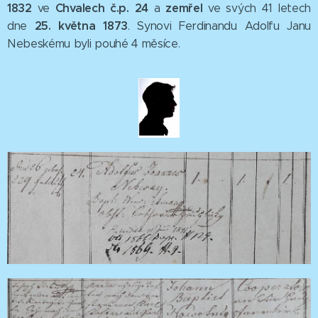
1
832
Chvalech č.p. 24
zemřel
ve
a
ve svých 41 letech
25. května 1873
dne
. Synovi Ferdinandu Adolfu Janu
Nebeskému byli pouhé 4 měsíce.