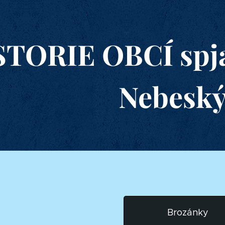
STORIE OBCÍ spja
Nebesk
Brozánky