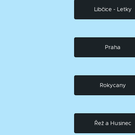
Libčice - Letky
Praha
Rokycany
Řež a Husinec