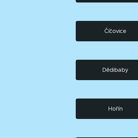
Číčovice
Dědibaby
Hořín