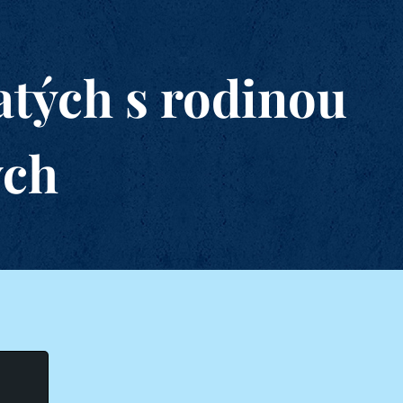
tých s rodinou
ých