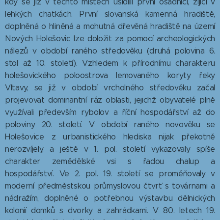
kdy se již v těchto místech usídlili první osadníci, žijící v
lehkých chatkách. První slovanská kamenná hradiště,
doplněná o hliněná a mohutná dřevěná hradiště na území
Nových Holešovic lze doložit za pomocí archeologických
nálezů v období raného středověku (druhá polovina 6.
stol až 10. století). Vzhledem k přírodnímu charakteru
holešovického poloostrova lemovaného koryty řeky
Vltavy, se již v období vrcholného středověku začal
projevovat dominantní ráz oblasti, jejichž obyvatelé plně
využívali především rybolov a říční hospodářství až do
poloviny 20. století. V období raného novověku se
Holešovice z urbanistického hlediska nijak překotně
nerozvíjely, a ještě v 1. pol. století vykazovaly spíše
charakter zemědělské vsi s řadou chalup a
hospodářství. Ve 2. pol. 19. století se proměňovaly v
moderní předměstskou průmyslovou čtvrť s továrnami a
nádražím, doplněné o potřebnou výstavbu dělnických
kolonií domků s dvorky a zahrádkami. V 80. letech 19.