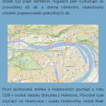
století byl přijat definitivní regulační plán vyznačující se
pravoúhlou sítí ulic a dvěma náměstími, následovaný
úředním pojmenováním jednotlivých ulic.
První dochovaná zmínka o Holešovicích pochází z roku
1228 v osobě vladyky Bohumila z Holešovic. Původně byla
součástí vsi Holešovice i osada Holešovičky neboli Malé