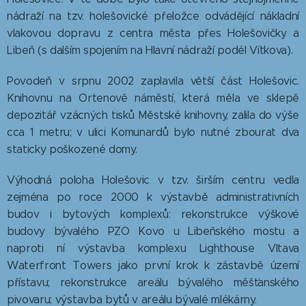
nádraží na tzv. holešovické přeložce odvádějící nákladní
vlakovou dopravu z centra města přes Holešovičky a
Libeň (s dalším spojením na Hlavní nádraží podél Vítkova).
Povodeň v srpnu 2002 zaplavila větší část Holešovic.
Knihovnu na Ortenově náměstí, která měla ve sklepě
depozitář vzácných tisků Městské knihovny, zalila do výše
cca 1 metru; v ulici Komunardů bylo nutné zbourat dva
staticky poškozené domy.
Výhodná poloha Holešovic v tzv. širším centru vedla
zejména po roce 2000 k výstavbě administrativních
budov i bytových komplexů: rekonstrukce výškové
budovy bývalého PZO Kovo u Libeňského mostu a
naproti ní výstavba komplexu Lighthouse Vltava
Waterfront Towers jako první krok k zástavbě území
přístavu; rekonstrukce areálu bývalého měšťanského
pivovaru; výstavba bytů v areálu bývalé mlékárny.