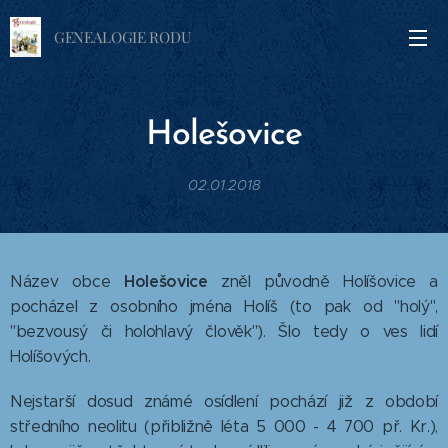
GENEALOGIE RODU
Holešovice
02.01.2018
Holešovice
Název obce
zněl původně Holíšovice a
pocházel z osobního jména Holíš (to pak od "holý",
"bezvousý či holohlavý člověk"). Šlo tedy o ves lidí
Holíšových.
Nejstarší dosud známé osídlení pochází již z období
středního neolitu (přibližně léta 5 000 - 4 700 př. Kr.),