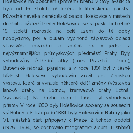
Holešovice na opačném (pravém) břehu Vltavy, avšak ta
byla od 16. století přičleněna k libeňskému panství.
Původně nevelká zemědělská osada Holešovice v místech
dnešního nádraží Praha-Holešovice se v poslední třetině
19. století rozrostla na celé území do té doby
neobydlené, poli a loukami vyplněné záplavové oblasti
vltavského meandru, a změnila se v jedno z
nejvýznamnějších průmyslových předměstí Prahy. Byly
vybudovány ústřední jatky (dnes Pražská tržnice),
Bubenské nádraží, plynárna a v roce 1891 byl v těsné
blízkosti Holešovic vybudován areál pro Zemskou
výstavu, která si vynutila některé další změny (výstavba
lanové dráhy na Letnou, tramvajové dráhy Letná-
Výstaviště). Na břehu, naproti Libni byl vybudován
přístav. V roce 1850 byly Holešovice spojeny se sousední
Holešovice-Bubny
vsí Bubny a 8. listopadu 1884 byly
jako
VII. městská část připojeny k Praze. Z tohoto období
(1925 - 1934) se dochovalo fotografické album 111 snímků