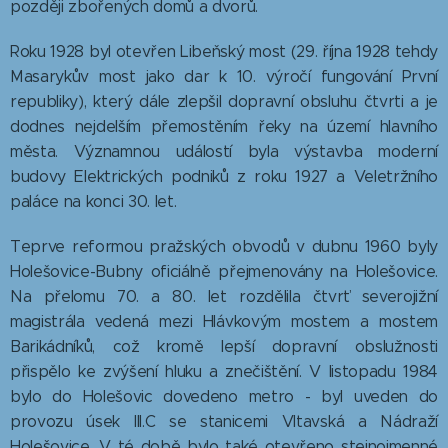
později zbořených domů a dvorů.
Roku 1928 byl otevřen Libeňský most (29. října 1928 tehdy
Masarykův most jako dar k 10. výročí fungování První
republiky), který dále zlepšil dopravní obsluhu čtvrti a je
dodnes nejdelším přemostěním řeky na území hlavního
města. Významnou událostí byla výstavba moderní
budovy Elektrických podniků z roku 1927 a Veletržního
paláce na konci 30. let.
Teprve reformou pražských obvodů v dubnu 1960 byly
Holešovice-Bubny oficiálně přejmenovány na Holešovice.
Na přelomu 70. a 80. let rozdělila čtvrť severojižní
magistrála vedená mezi Hlávkovým mostem a mostem
Barikádníků, což kromě lepší dopravní obslužnosti
přispělo ke zvýšení hluku a znečištění. V listopadu 1984
bylo do Holešovic dovedeno metro - byl uveden do
provozu úsek III.C se stanicemi Vltavská a Nádraží
Holešovice. V té době bylo také otevřeno stejnojmenné