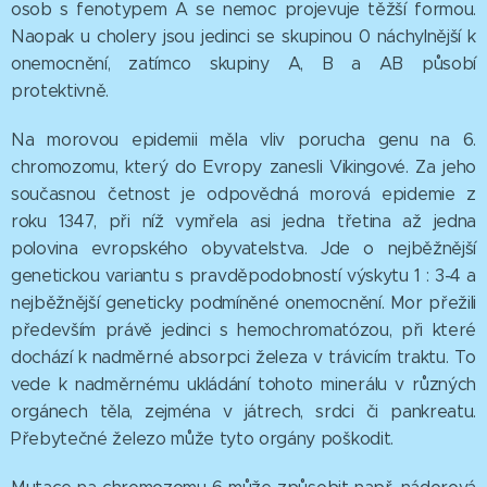
osob s fenotypem A se nemoc projevuje těžší formou.
Naopak u cholery jsou jedinci se skupinou 0 náchylnější k
onemocnění, zatímco skupiny A, B a AB působí
protektivně.
Na morovou epidemii měla vliv porucha genu na 6.
chromozomu, který do Evropy zanesli Vikingové. Za jeho
současnou četnost je odpovědná morová epidemie z
roku 1347, při níž vymřela asi jedna třetina až jedna
polovina evropského obyvatelstva. Jde o nejběžnější
genetickou variantu s pravděpodobností výskytu 1 : 3-4 a
nejběžnější geneticky podmíněné onemocnění. Mor přežili
především právě jedinci s hemochromatózou, při které
dochází k nadměrné absorpci železa v trávicím traktu. To
vede k nadměrnému ukládání tohoto minerálu v různých
orgánech těla, zejména v játrech, srdci či pankreatu.
Přebytečné železo může tyto orgány poškodit.