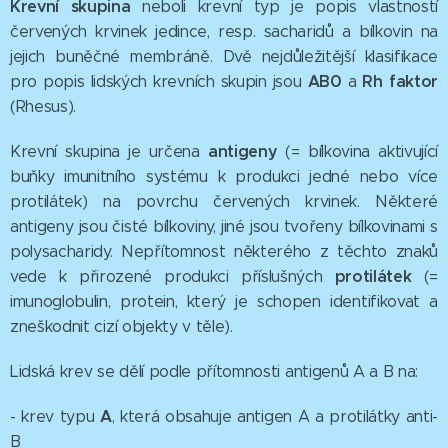
Krevní skupina
neboli krevní typ je popis vlastností
červených krvinek jedince, resp. sacharidů a bílkovin na
jejich buněčné membráně. Dvě nejdůležitější klasifikace
AB0
Rh faktor
pro popis lidských krevních skupin jsou
a
(Rhesus).
antigeny
Krevní skupina je určena
(= bílkovina aktivující
buňky imunitního systému k produkci jedné nebo více
protilátek) na povrchu červených krvinek. Některé
antigeny jsou čisté bílkoviny, jiné jsou tvořeny bílkovinami s
polysacharidy. Nepřítomnost některého z těchto znaků
protilátek
vede k přirozené produkci příslušných
(=
imunoglobulin, protein, který je schopen identifikovat a
zneškodnit cizí objekty v těle).
Lidská krev se dělí podle přítomnosti antigenů A a B na:
A
- krev typu
, která obsahuje antigen A a protilátky anti-
B