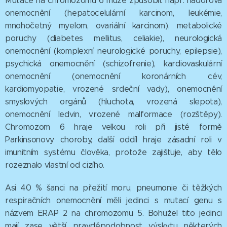
Mutace na chromozomu 6 může způsobit např. nádorová
onemocnění (hepatocelulární karcinom, leukémie,
mnohočetný myelom, ovariální karcinom), metabolické
poruchy (diabetes mellitus, celiakie), neurologická
onemocnění (komplexní neurologické poruchy, epilepsie),
psychická onemocnění (schizofrenie), kardiovaskulární
onemocnění (onemocnění koronárních cév,
kardiomyopatie, vrozené srdeční vady), onemocnění
smyslových orgánů (hluchota, vrozená slepota),
onemocnění ledvin, vrozené malformace (rozštěpy).
Chromozom 6 hraje velkou roli při jisté formě
Parkinsonovy choroby, další oddíl hraje zásadní roli v
imunitním systému člověka, protože zajišťuje, aby tělo
rozeznalo vlastní od cizího.
Asi 40 % šanci na přežití moru, pneumonie či těžkých
respiračních onemocnění měli jedinci s mutací genu s
názvem ERAP 2 na chromozomu 5. Bohužel tito jedinci
mají zase větší pravděpodobnost výskytu některých