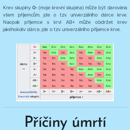
0-
Krev skupiny
(moje krevní skupina) může být darována
všem příjemcům, jde o tzv. univerzálního dárce krve.
Naopak příjemce s krví AB+ může obdržet krev
jakéhokoliv dárce, jde o tzv. univerzálního příjemce krve.
Příčiny úmrtí