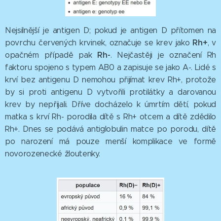
Nejsilnější je antigen D; pokud je antigen D přítomen na
Rh+
povrchu červených krvinek, označuje se krev jako
, v
Rh-
opačném případě pak
. Nejčastěji je označení Rh
faktoru spojeno s typem AB0 a zapisuje se jako A-. Lidé s
krví bez antigenu D nemohou přijímat krev Rh+, protože
by si proti antigenu D vytvořili protilátky a darovanou
krev by nepřijali. Dříve docházelo k úmrtím dětí, pokud
matka s krví Rh- porodila dítě s Rh+ otcem a dítě zdědilo
Rh+. Dnes se podává antiglobulin matce po porodu, dítě
po narození má pouze menší komplikace ve formě
novorozenecké žloutenky.