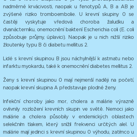
nadměrné krvácivosti, naopak u fenotypů A, B a AB je
zvýšené riziko tromboembolie. U krevní skupiny 0 se
častěji vyskytuje vředová choroba žaludku a
dvanácterníku, onemocnění bakterií Escherichia coli (E. coli
způsobuje průjmy, úplavici). Naopak je u nich nižší riziko
žloutenky typu B či diabetu mellitus 2.
Lidé s krevní skupinou B jsou náchylnější k astmatu nebo
infarktu myokardu, také k onemocnění diabetes mellitus 2.
Ženy s krevní skupinou 0 mají nejmenší naději na početí,
naopak krevní skupina A představuje plodné ženy.
Infekční choroby jako mor, cholera a malárie výrazně
ovlivnily rozložení krevních skupin ve světě. Nemoci jako
malárie a cholera působily v endemických oblastech
selekčním tlakem, který snížil frekvenci určitých alel. U
malárie mají jedinci s krevní skupinou 0 výhodu, zatímco u