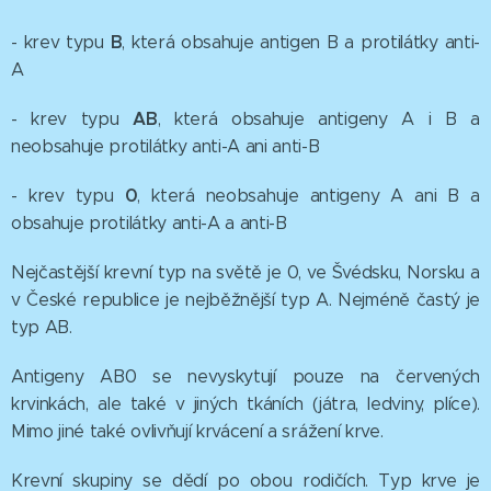
B
- krev typu
, která obsahuje antigen B a protilátky anti-
A
AB
- krev typu
, která obsahuje antigeny A i B a
neobsahuje protilátky anti-A ani anti-B
0
- krev typu
, která neobsahuje antigeny A ani B a
obsahuje protilátky anti-A a anti-B
Nejčastější krevní typ na světě je 0, ve Švédsku, Norsku a
v České republice je nejběžnější typ A. Nejméně častý je
typ AB.
Antigeny AB0 se nevyskytují pouze na červených
krvinkách, ale také v jiných tkáních (játra, ledviny, plíce).
Mimo jiné také ovlivňují krvácení a srážení krve.
Krevní skupiny se dědí po obou rodičích. Typ krve je