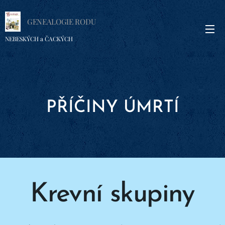
GENEALOGIE RODU
NEBESKÝCH a ČACKÝCH
PŘÍČINY ÚMRTÍ
Krevní skupiny