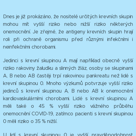
Dnes je již prokázáno, že nositelé určitých krevních skupin
mohou mít vyšší riziko nebo nižší riziko některých
onemocnění. Je zřejmé, že antigeny krevních skupin hrají
roli při ochraně organismu před různými infekčními i
neinfekčními chorobami.
Jedinci s krevní skupinou A mají například obecně vyšší
riziko rakoviny žaludku a slinných žláz, osoby se skupinami
A, B nebo AB častěji trpí rakovinou pankreatu než lidé s
krevní skupinou 0. Mnoho výzkumů potvrzuje vyšší riziko
jedinců s krevní skupinou A, B nebo AB k onemocnění
kardiovaskulárními chorobami. Lidé s krevní skupinou A
měli také o 45 % vyšší riziko vážného průběhu
onemocnění COVID-19, zatímco pacienti s krevní skupinou
0 měli riziko o 35 % nižší.
U lidí s krevní skupinou 0 je vyšší pravděpodobnost