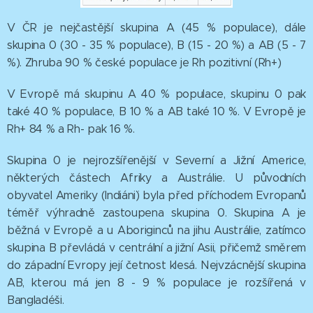
V ČR je nejčastější skupina A (45 % populace), dále
skupina 0 (30 - 35 % populace), B (15 - 20 %) a AB (5 - 7
%). Zhruba 90 % české populace je Rh pozitivní (Rh+)
V Evropě má skupinu A 40 % populace, skupinu 0 pak
také 40 % populace, B 10 % a AB také 10 %. V Evropě je
Rh+ 84 % a Rh- pak 16 %.
Skupina 0 je nejrozšířenější v Severní a Jižní Americe,
některých částech Afriky a Austrálie. U původních
obyvatel Ameriky (Indiáni¨) byla před příchodem Evropanů
téměř výhradně zastoupena skupina 0. Skupina A je
běžná v Evropě a u Aboriginců na jihu Austrálie, zatímco
skupina B převládá v centrální a jižní Asii, přičemž směrem
do západní Evropy její četnost klesá. Nejvzácnější skupina
AB, kterou má jen 8 - 9 % populace je rozšířená v
Bangladéši.