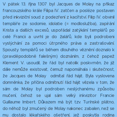
V pátek 13. října 1307 byl Jacques de Molay na příkaz
francouzského krále Filipa IV. zatčen a posléze postaven
před inkviziční soud z podezření z kacířství. Filip IV. obvinil
templáře ze sodomie, idolatie (= modloslužba), zapírání
Krista a dalších excesů, uspořádal zatýkání templářů po
celé Francii a uvrhl je do žalářů, kde byli podrobeni
vyslýchání za pomoci útrpného práva a zastrašování.
Spousty templářů se během dlouhého věznění doznalo k
(pravděpodobně falešným) doznáním, z čehož papež
Klement V. usoudil, že řád byl natolik poskvrněn, že již
dále nemůže existovat, čemuž napomáhala i skutečnost,
že Jacques de Molay odmítal řád hájit. Byla vyslovena
domněnka, že příčina odmítnutí řád hájit vězela v tom, že
sám de Molay byl podroben neslýchanému způsobu
mučení, čehož se ujal sám velký inkvizitor Francie
Guillaume Imbert. Důkazem má být tzv. Turínské plátno,
do něhož byl zmučený de Molay nakonec zabalen, než se
mu dostalo lékařského ošetření, jež poskytla rodina