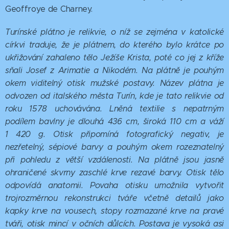
Geoffroye de Charney.
Turínské plátno je relikvie, o níž se zejména v katolické
církvi traduje, že je plátnem, do kterého bylo krátce po
ukřižování zahaleno tělo Ježíše Krista, poté co jej z kříže
sňali Josef z Arimatie a Nikodém. Na plátně je pouhým
okem viditelný otisk mužské postavy. Název plátna je
odvozen od italského města Turín, kde je tato relikvie od
roku 1578 uchovávána. Lněná textilie s nepatrným
podílem bavlny je dlouhá 436 cm, široká 110 cm a váží
1
420 g. Otisk připomíná fotografický negativ, je
nezřetelný, sépiové barvy a pouhým okem rozeznatelný
při pohledu z větší vzdálenosti. Na plátně jsou jasně
ohraničené skvrny zaschlé krve rezavé barvy. Otisk tělo
odpovídá anatomii. Povaha otisku umožnila vytvořit
trojrozměrnou rekonstrukci tváře včetně detailů jako
kapky krve na vousech, stopy rozmazané krve na pravé
tváři, otisk mincí v očních důlcích. Postava je vysoká asi