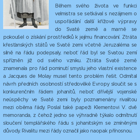
Během svého života ve funkci
velmistra se setkával s nezájmem o
uspořádání další křížové výpravy
do Svaté země a marně se
pokoušel o získání prostředků k jejímu financování. Ztráta
křesťanských států ve Svaté zemi včetně Jeruzaléma se
silně na řádu podepsaly, neboť řád byl se Svatou zemí
spřízněn již od svého vzniku. Ztráta Svaté země
znamenala pro řád pominutí smyslu jeho vlastní existence
a Jacques de Molay musel tento problém řešit. Odmítal
návrh předních osobností středověké Evropy sloučit se s
konkurenčním řádem johanitů, neboť dřívější vojenské
neúspěchy ve Svaté zemi byly poznamenány rivalitou
mezi oběma řády. Poslal také papeži Klementovi V. dvě
memoranda, z čehož jedno se výhradně týkalo odmítnutí
sloučení templářského řádu s johanitským se zmíněnými
důvody. Rivalitu mezi řády označil jako naopak přínosnou.