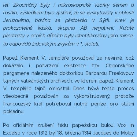
let. Zkoumány byly i mikroskopické vzorky semen a
rostlin, výsledkem bylo zjištění, že se vyskytovaly v oblasti
Jeruzaléma, bavlna se pěstovala v Sýrii. Krev je
prokazatelně lidská, skupina AB negativní. Kulaté
předměty v očních důlcích byly identifikovány jako mince,
to odpovídá židovským zvykům v 1. století.
Papež Klement V. templáře považoval za nevinné, což
dokázalo i potvrzení existence tzv. Chinonského
pergamene nalezeného doktorkou Barbarou Fraelovouv
tajných vatikánských archivech, ve kterém papež Klement
V. templáře tajně omilostnil. Dnes bývá tento proces
všeobecně považován za vykonstruovaný, protože
francouzský král potřeboval nutně peníze pro státní
pokladnu.
Po oficiálním zrušení řádu papežskou bulou Vox in
Excelso v roce 1312 byl 18. března 1314 Jacques de Molay