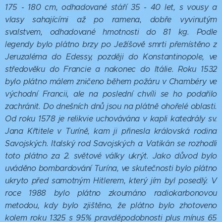
175 - 180 cm, odhadované stáří 35
- 40 let, s vousy a
vlasy sahajícími až po ramena, dobře vyvinutým
svalstvem, odhadované hmotnosti do 81 kg. Podle
legendy bylo plátno brzy po Ježíšově smrti přemístěno z
Jeruzaléma do Edessy, později do Konstantinopole, ve
středověku do Francie a nakonec do Itálie. Roku 1532
bylo plátno málem zničeno během požáru v Chambéry ve
východní Francii, ale na poslední chvíli se ho podařilo
zachránit. Do dnešních dnů jsou na plátně ohořelé oblasti.
Od roku 1578 je relikvie uchovávána v kapli katedrály sv.
Jana Křtitele v Turíně, kam ji přinesla královská rodina
Savojských. Italský rod Savojských a Vatikán se rozhodli
toto plátno za 2. světové války ukrýt. Jako důvod bylo
uváděno bombardování Turína, ve skutečnosti bylo plátno
ukryto před samotným Hitlerem, který jím byl posedlý. V
roce 1988 bylo plátno zkoumáno radiokarbonovou
metodou, kdy bylo zjištěno, že plátno bylo zhotoveno
kolem roku 1325 s 95
% pravděpodobnosti plus mínus 65