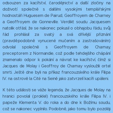
odsouzen za kacířství, čarodějnictví a další zločiny na
doživotí společně s dalšími vysokými templářskými
hodnostáři Huguesem de Pairud, Geoffroyem de Charney
a Geoffroyem de Gonneville. Verdikt soudu Jacquesem
natolik otřásl, že se nakonec pokusil o obhajobu řádu, svůj
řád prohlásil za svatý a svá dřívější přiznání
(pravděpodobně vynucené mučením a zastrašováním)
odvolal společně s Geoffroyem de Charnay,
preceptorem z Normandie, což podle tehdejšího chápání
znamenalo odpor k pokání a návrat ke kacířství, čímž si
Jacques de Molay i Geoffroy de Charnay vysloužili ortel
smrti. Ještě dne byli na příkaz francouzského krále Filipa
IV. na ostrově la Cité na Seině jako zatvrzelí kacíři upáleni.
K této události se váže legenda, že Jacques de Molay na
hranici povolal (proklel) francouzského krále Filipa IV. i
papeže Klementa V. do roka a do dne k Božímu soudu,
což se nakonec vyplnilo. Podobně, jako tomu bylo později