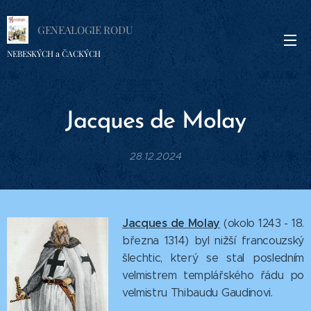
GENEALOGIE RODU
NEBESKÝCH a ČACKÝCH
Jacques de Molay
28.12.2024
Jacques de Molay
(okolo 1243 - 18.
března 1314) byl nižší francouzský
šlechtic, který se stal posledním
velmistrem templářského řádu po
velmistru Thibaudu Gaudinovi.