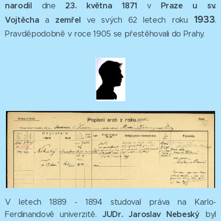
narodil
23
. května
1871
Praze u sv.
dne
v
1933
Vojtěcha
zemřel
a
ve svých 62 letech
roku
.
Pravděpodobně v roce 1905 se přestěhovali do Prahy.
V letech 1889 - 1894 studoval práva na Karlo-
JUDr. Jaroslav Nebeský
Ferdinandově univerzitě.
byl