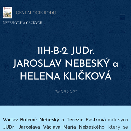
GENEALOGIE RODU
NEBESKÝCH a ČACKÝCH
11
H-
B-2. JUDr.
JAROSLAV
NEBESKÝ a
HELENA
KLIČKOVÁ
29.09.2021
Václav Bolemír Nebeský
Terezie Fastrová
a
měli syna
JUDr. Jaroslava Václava Maria Nebeského
, který se