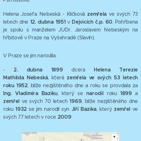
zemřela
Helena Josefa Nebeská - Kličková
ve svých 73
12. dubna 1951
Dejvicích č.p. 60
letech dne
v
. Pohřbena
je spolu s manželem JUDr. Jaroslavem Nebeským na
hřbitově v Praze na Vyšehradě (Slavín).
V Praze se jim narodila:
2. dubna
1899
Helena Terezie
-
dcera
Mathilda Nebeská
zemřela ve svých
53
letech
, která
roku
1952
, blíže nezjištěného dne a roku se provdala za
Ing.
Vladimíra Baziku
narodil
1899
, který se
roku
a
zemřel
1969
ve svých 70 letech
, blíže nezjištěného dne
1932
Jiří Bazika
zemřel
roku
se jim narodil syn
, který
ve
2009
svých 77 letech v roce