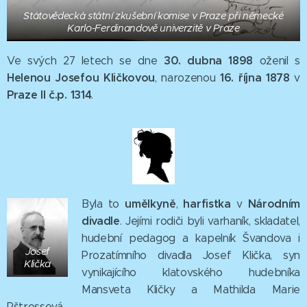
Státovědecká státní zkušební komise v Praze při německé
Karlo-Ferdinandově univerzitě v Praze
30. dubna 1898
Ve svých 27 letech se dne
oženil s
Helenou Josefou Kličkovou
16. října 1878
, narozenou
v
Praze II č.p. 1314
.
umělkyně
harfistka
Národním
Byla to
,
v
divadle
. Jejími rodiči byli varhaník, skladatel,
hudební pedagog a kapelník Švandova i
Josef
Prozatímního divadla Josef Klička, syn
Klička
vynikajícího klatovského hudebníka
Mansveta Kličky a Mathilda Marie
Pštrossová.