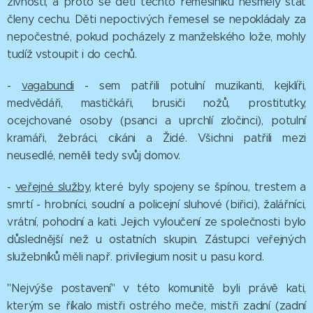
živnosti, a proto se děti těchto řemeslníků nesměly stát
členy cechu. Děti nepoctivých řemesel se nepokládaly za
nepočestné, pokud pocházely z manželského lože, mohly
tudíž vstoupit i do cechů.
-
vagabundi
- sem patřili potulní muzikanti, kejklíři,
medvědáři, mastičkáři, brusiči nožů, prostitutky,
ocejchované osoby (psanci a uprchlí zločinci), potulní
kramáři, žebráci, cikáni a Židé. Všichni patřili mezi
neusedlé, neměli tedy svůj domov.
-
veřejné služby
, které byly spojeny se špínou, trestem a
smrtí - hrobníci, soudní a policejní sluhové (biřici), žalářníci,
vrátní, pohodní a kati. Jejich vyloučení ze společnosti bylo
důslednější než u ostatních skupin. Zástupci veřejných
služebníků měli např. privilegium nosit u pasu kord.
"Nejvýše postavení" v této komunitě byli právě kati,
kterým se říkalo mistři ostrého meče, mistři zadní (zadní