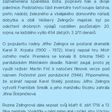
zaznamenána španělská bota, popravní hák a dvoje
palečnice. Podstatnou část inventáře tvoří soupis šatstva,
peřin, nádobí, železného a všelijakého domovního nářadí,
dobytka a obilí. Veškerý Zelingrův majetek byl po
odečtení drobných výdajů rozdělen pozůstalým 20.
srpna, na každého vyšlo 454 zlatých, 3 2/11 denárů.
O popularitu rodiny Jiřího Zelingra se postaral dramatik
Karel R. Krpata (1900 - 1972), který napsal hru
Mistr
ostrého meče
. Premiéra se konala 8. března 1940 v
pardubickém Městském divadle. Námět zaujal, proto jej
využil režisér Martin Frič k natočení filmové verze pod
názvem
Počestné paní pardubické
(1944). Připomeňme,
že scénář napsal Karel Steklý, postavu Jiřího Zelingra
vytvořil František Smolík a jeho manželku Rozinu zahrála
Jiřina Štěpničková.
Rozina Zelingrová dala sepsat svůj kšaft 6. září 1716 a 13.
října zemřela. Vyjádřila v něm mimo jiné i přání, aby
Václav,