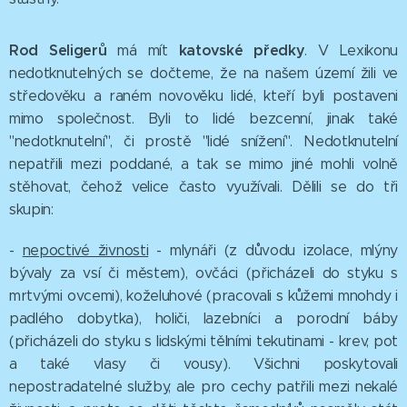
Rod Seligerů
katovské předky
má mít
. V Lexikonu
nedotknutelných se dočteme, že na našem území žili ve
středověku a raném novověku lidé, kteří byli postaveni
mimo společnost. Byli to lidé bezcenní, jinak také
"nedotknutelní", či prostě "lidé snížení". Nedotknutelní
nepatřili mezi poddané, a tak se mimo jiné mohli volně
stěhovat, čehož velice často využívali. Dělili se do tři
skupin:
-
nepoctivé živnosti
- mlynáři (z důvodu izolace, mlýny
bývaly za vsí či městem), ovčáci (přicházeli do styku s
mrtvými ovcemi), koželuhové (pracovali s kůžemi mnohdy i
padlého dobytka), holiči, lazebníci a porodní báby
(přicházeli do styku s lidskými tělními tekutinami - krev, pot
a také vlasy či vousy). Všichni poskytovali
nepostradatelné služby, ale pro cechy patřili mezi nekalé