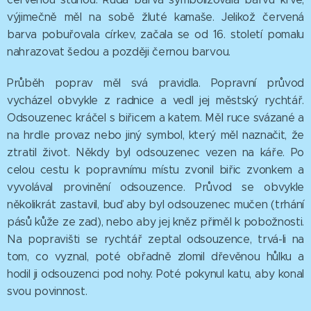
výjimečně měl na sobě žluté kamaše. Jelikož červená
barva pobuřovala církev, začala se od 16. století pomalu
nahrazovat šedou a později černou barvou.
Průběh poprav měl svá pravidla. Popravní průvod
vycházel obvykle z radnice a vedl jej městský rychtář.
Odsouzenec kráčel s biřicem a katem. Měl ruce svázané a
na hrdle provaz nebo jiný symbol, který měl naznačit, že
ztratil život. Někdy byl odsouzenec vezen na káře. Po
celou cestu k popravnímu místu zvonil biřic zvonkem a
vyvolával provinění odsouzence. Průvod se obvykle
několikrát zastavil, buď aby byl odsouzenec mučen (trhání
pásů kůže ze zad), nebo aby jej kněz přiměl k pobožnosti.
Na popravišti se rychtář zeptal odsouzence, trvá-li na
tom, co vyznal, poté obřadně zlomil dřevěnou hůlku a
hodil ji odsouzenci pod nohy. Poté pokynul katu, aby konal
svou povinnost.