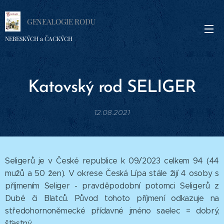
GENEALOGIE RODU
NEBESKÝCH a ČACKÝCH
Katovský rod
SELIGER
12.08.2021
Seligerů je v České republice k 09/2023 celkem 94 (44
mužů a 50 žen). V okrese Česká Lípa stále žijí 4 osoby s
příjmením Seliger - pravděpodobní potomci Seligerů z
Dubé či Blatců. Původ tohoto příjmení odkazuje na
středohornoněmecké přídavné jméno saelec = dobrý,
šťastný.