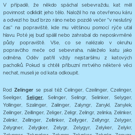
V případě, že někdo spáchal sebevraždu, kat měl
povinnost odklidit jeho tělo. Naložil ho na otevřenou káru
a odvezl ho buď brzo ráno nebo pozdě večer "v neslušný
čas" na popraviště, kde mu většinou pomocí rýče uťal
hlavu. Poté jej buď spálil nebo zahrabal do neposkvrněné
půdy popraviště. Vše, co se nalézalo v okruhu
popravčího meče od sebevraha, náleželo katu jako
odměna. Oděv patřil vždy nejstaršímu z katových
pacholků. Pokud si chtěli příbuzní mrtvého některé věci
nechat, museli je od kata odkoupit.
Zelinger
Rod
se psal též Celinger, Czeilinger, Czelinger,
Seliger
Seeliger,
, Selinger, Selingr, Selinker, Selyger,
Yollinger, Szalinger, Zailinger, Zalyngr, Zanykl, Zanylek,
Zeilinger, Zeillinger, Zeliger, Zeligr, Zelingr, zelinka, Zelinker,
Zelinkr, Zellinger, Zellinker, Zellyger, Zellyngr, Zelyger,
Zelygner, Zelygker, Zelygr, Zelygyr, Zelyker, Zelykr,