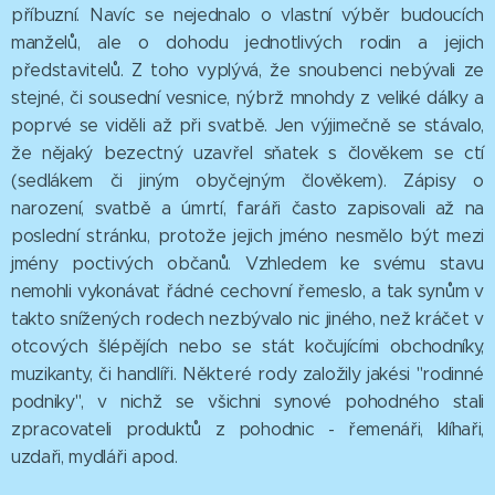
příbuzní. Navíc se nejednalo o vlastní výběr budoucích
manželů, ale o dohodu jednotlivých rodin a jejich
představitelů. Z toho vyplývá, že snoubenci nebývali ze
stejné, či sousední vesnice, nýbrž mnohdy z veliké dálky a
poprvé se viděli až při svatbě. Jen výjimečně se stávalo,
že nějaký bezectný uzavřel sňatek s člověkem se ctí
(sedlákem či jiným obyčejným člověkem). Zápisy o
narození, svatbě a úmrtí, faráři často zapisovali až na
poslední stránku, protože jejich jméno nesmělo být mezi
jmény poctivých občanů. Vzhledem ke svému stavu
nemohli vykonávat řádné cechovní řemeslo, a tak synům v
takto snížených rodech nezbývalo nic jiného, než kráčet v
otcových šlépějích nebo se stát kočujícími obchodníky,
muzikanty, či handlíři. Některé rody založily jakési "rodinné
podniky", v nichž se všichni synové pohodného stali
zpracovateli produktů z pohodnic - řemenáři, klíhaři,
uzdaři, mydláři apod.