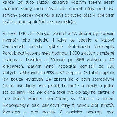
kance. Za tuto službu dostával každým rokem sedm
mandelů slámy, mohl užívat kus obecní půdy pod dva
strychy (korce) výsevku a svůj dobytek pást v obecních
lesích a jinde společně se sousedským.
V roce 1716 Jiří Zelinger zemřel a 17. dubna byl sepsán
inventář jeho majetku. I když se vědělo o katově
zámožnosti, přesto zjištěné skutečnosti překvapily.
Pardubická katovna měla hodnotu 1 300 zlatých a snížené
chalupy v Dašicích a Přelouči po 866 zlatých a 40
krejcarech. Zlatých mincí napočítali komisaři za 388
zlatých, stříbrných za 628 a 57 krejcarů. Ostatní majetek
byl pouze evidován. Ze zbraní šlo o čtyři starodávné
štuce, dvě flinty, osm pistolí, tři meče a kordy, a jednu
starou šavli. Kat měl doma také dva obrazy na plátně, a
sice Pannu Marii s Jezulátkem, sv. Václava s Janem
Nepomuckým, dále pak čtyři knihy, tj. velkou bibli, Kristův
životopis a dvě postily. Z mučících nástrojů byla