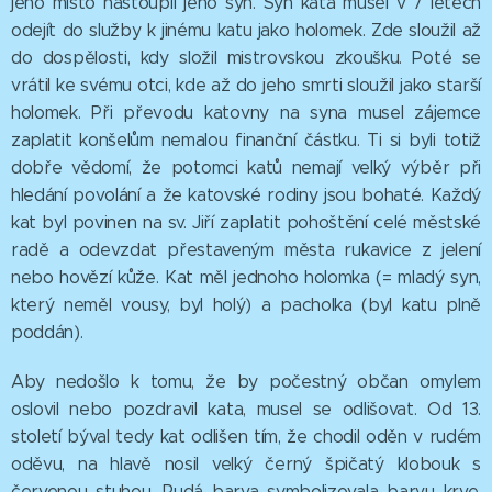
jeho místo nastoupil jeho syn. Syn kata musel v 7 letech
odejít do služby k jinému katu jako holomek. Zde sloužil až
do dospělosti, kdy složil mistrovskou zkoušku. Poté se
vrátil ke svému otci, kde až do jeho smrti sloužil jako starší
holomek. Při převodu katovny na syna musel zájemce
zaplatit konšelům nemalou finanční částku. Ti si byli totiž
dobře vědomí, že potomci katů nemají velký výběr při
hledání povolání a že katovské rodiny jsou bohaté. Každý
kat byl povinen na sv. Jiří zaplatit pohoštění celé městské
radě a odevzdat přestaveným města rukavice z jelení
nebo hovězí kůže. Kat měl jednoho holomka (= mladý syn,
který neměl vousy, byl holý) a pacholka (byl katu plně
poddán).
Aby nedošlo k tomu, že by počestný občan omylem
oslovil nebo pozdravil kata, musel se odlišovat. Od 13.
století býval tedy kat odlišen tím, že chodil oděn v rudém
oděvu, na hlavě nosil velký černý špičatý klobouk s
červenou stuhou. Rudá barva symbolizovala barvu krve,