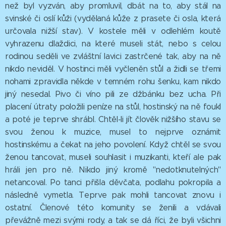
než byl vyzván, aby promluvil, dbát na to, aby stál na
svinské či oslí kůži (vydělaná kůže z prasete či osla, která
určovala nižší stav). V kostele měli v odlehlém koutě
vyhrazenu dlaždici, na které museli stát, nebo s celou
rodinou seděli ve zvláštní lavici zastrčené tak, aby na ně
nikdo neviděl. V hostinci měli vyčleněn stůl a židli se třemi
nohami zpravidla někde v temném rohu šenku, kam nikdo
jiný nesedal. Pivo či víno pili ze džbánku bez ucha. Při
placení útraty položili peníze na stůl, hostinský na ně foukl
a poté je teprve shrábl. Chtěl-li jít člověk nižšího stavu se
svou ženou k muzice, musel to nejprve oznámit
hostinskému a čekat na jeho povolení. Když chtěl se svou
ženou tancovat, museli souhlasit i muzikanti, kteří ale pak
hráli jen pro ně. Nikdo jiný kromě "nedotknutelných"
netancoval. Po tanci přišla děvčata, podlahu pokropila a
následně vymetla. Teprve pak mohli tancovat znovu i
ostatní. Členové této komunity se ženili a vdávali
převážně mezi svými rody, a tak se dá říci, že byli všichni