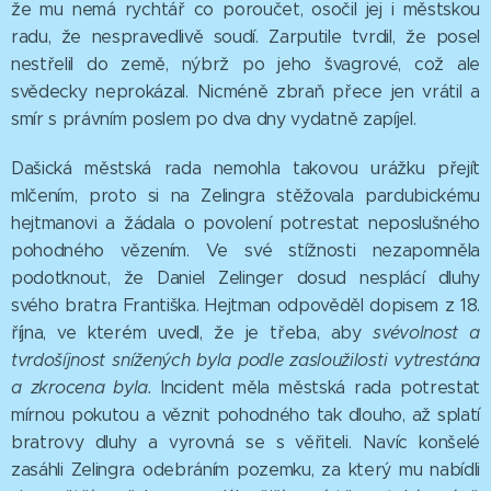
že mu nemá rychtář co poroučet, osočil jej i městskou
radu, že nespravedlivě soudí. Zarputile tvrdil, že posel
nestřelil do země, nýbrž po jeho švagrové, což ale
svědecky neprokázal. Nicméně zbraň přece jen vrátil a
smír s právním poslem po dva dny vydatně zapíjel.
Dašická městská rada nemohla takovou urážku přejít
mlčením, proto si na Zelingra stěžovala pardubickému
hejtmanovi a žádala o povolení potrestat neposlušného
pohodného vězením. Ve své stížnosti nezapomněla
podotknout, že Daniel Zelinger dosud nesplácí dluhy
svého bratra Františka. Hejtman odpověděl dopisem z 18.
října, ve kterém uvedl, že je třeba, aby
svévolnost a
tvrdošíjnost snížených byla podle zasloužilosti vytrestána
a zkrocena byla.
Incident měla městská rada potrestat
mírnou pokutou a věznit pohodného tak dlouho, až splatí
bratrovy dluhy a vyrovná se s věřiteli. Navíc konšelé
zasáhli Zelingra odebráním pozemku, za který mu nabídli