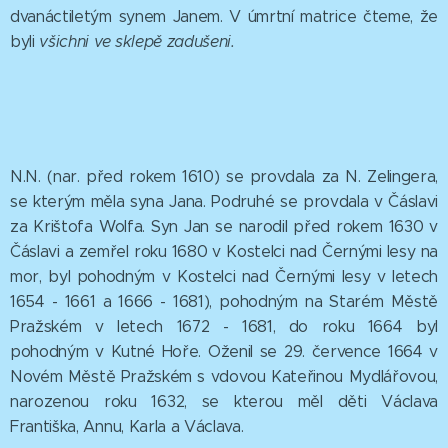
dvanáctiletým synem Janem. V úmrtní matrice čteme, že
byli
všichni ve sklepě zadušeni.
N.N. (nar. před rokem 1610) se provdala za N. Zelingera,
se kterým měla syna Jana. Podruhé se provdala v Čáslavi
za Krištofa Wolfa. Syn Jan se narodil před rokem 1630 v
Čáslavi a zemřel roku 1680 v Kostelci nad Černými lesy na
mor, byl pohodným v Kostelci nad Černými lesy v letech
1654 - 1661 a 1666 - 1681), pohodným na Starém Městě
Pražském v letech 1672 - 1681, do roku 1664 byl
pohodným v Kutné Hoře. Oženil se 29. července 1664 v
Novém Městě Pražském s vdovou Kateřinou Mydlářovou,
narozenou roku 1632, se kterou měl děti Václava
Františka, Annu, Karla a Václava.