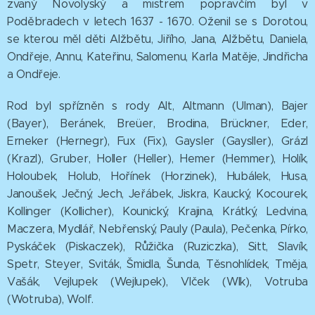
zvaný Novolyský a mistrem popravčím byl v
Poděbradech v letech 1637 - 1670. Oženil se s Dorotou,
se kterou měl děti Alžbětu, Jiřího, Jana, Alžbětu, Daniela,
Ondřeje, Annu, Kateřinu, Salomenu, Karla Matěje, Jindřicha
a Ondřeje.
Rod byl spřízněn s rody Alt, Altmann (Ulman), Bajer
(Bayer), Beránek, Breüer, Brodina, Brückner, Eder,
Erneker (Hernegr), Fux (Fix), Gaysler (Gaysller), Grázl
(Krazl), Gruber, Holler (Heller), Hemer (Hemmer), Holík,
Holoubek, Holub, Hořínek (Horzinek), Hubálek, Husa,
Janoušek, Ječný, Jech, Jeřábek, Jiskra, Kaucký, Kocourek,
Kollinger (Kollicher), Kounický, Krajina, Krátký, Ledvina,
Maczera, Mydlář, Nebřenský, Pauly (Paula), Pečenka, Pírko,
Pyskáček (Piskaczek), Růžička (Ruziczka), Sitt, Slavík,
Spetr, Steyer, Sviták, Šmidla, Šunda, Těsnohlídek, Tměja,
Vašák, Vejlupek (Wejlupek), Vlček (Wlk), Votruba
(Wotruba), Wolf.