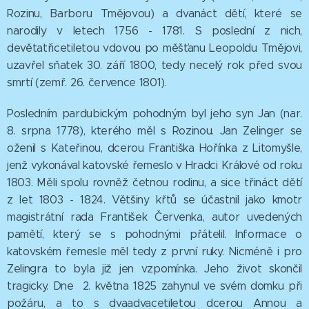
Rozinu, Barboru Tmějovou) a dvanáct dětí, které se
narodily v letech 1756 - 1781. S poslední z nich,
devětatřicetiletou vdovou po měšťanu Leopoldu Tmějovi,
uzavřel sňatek 30. září 1800, tedy necelý rok před svou
smrtí (zemř. 26. července 1801).
Posledním pardubickým pohodným byl jeho syn Jan (nar.
8. srpna 1778), kterého měl s Rozinou. Jan Zelinger se
oženil s Kateřinou, dcerou Františka Hořínka z Litomyšle,
jenž vykonával katovské řemeslo v Hradci Králové od roku
1803. Měli spolu rovněž četnou rodinu, a sice třináct dětí
z let 1803 - 1824. Většiny křtů se účastnil jako kmotr
magistrátní rada František Červenka, autor uvedených
pamětí, který se s pohodnými přátelil. Informace o
katovském řemesle měl tedy z první ruky. Nicméně i pro
Zelingra to byla již jen vzpomínka. Jeho život skončil
tragicky. Dne 2. května 1825 zahynul ve svém domku při
požáru, a to s dvaadvacetiletou dcerou Annou a