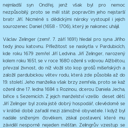
nejmladší syn Ondřej, jenž však byl pro nemoc
nezpůsobilý, proto se měl stát popravčím jeho nejstarší
bratr Jiří. Nicméně s dědickými nároky vystoupil i jejich
sourozenec Daniel (1658 - 1706), který je nakonec uhájil.
Václav Zelinger (zemř. 7. září 1691) hledal pro syna Jiřího
tedy jinou katovnu. Příležitost se naskytla v Pardubicích,
kde roku 1679 zemřel Jiří Ledvina. Jiří Zelinger, narozený
kolem roku 1651, se v roce 1680 oženil s vdovou Alžbětou,
převzal živnost, do níž vložil sto kop grošů míšeňských a
založil pardubickou větev rodu, která zde působila až do
19. století. Jeho manželka však brzy zemřela, proto se kaž
oženil dne 17. ledna 1684 s Rozinou, dcerou Daniela Jecha,
biřice s Sezemicích. Z jejich manželství vzešlo deset dětí.
Jiří Zelinger byl zcela jistě dobrý hospodář, cílevědomě se
v krátké době zařadil mezi zámožné obyvatele. I když byl
nadále sníženým člověkem, získal postavení, které mu
záviděl nesporně nejeden měšťan. Zelingrův vzestup se