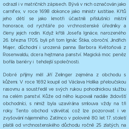
odrazil i v matričních zápisech. Bývá v nich označován jako
carnifex, v roce 1698 dokonce jako ministr iustitiae. Křtů
jeho dětí se jako kmotři účastnili příslušníci místní
honorace, od rychtáře po vrchnostenské úředníky a
členy jejich rodin. Když křtili Josefa Ignáce, narozeného
26. března 1705, byli při tom Ignác Štika, obroční, Jindřich
Majer, důchodní i urozená panna Barbora Květoňová z
Rosenwaldu, dcera hejtmana panství. Magická moc peněz
bořila bariéry i tehdejší společnosti.
Dobré příjmy měl Jiří Zelinger zejména z obchodu s
kůžemi. V roce 1692 koupil od Václava Holíka přeloučskou
rasovnu a soustředil ve svých rukou pohodnickou službu
na celém panství. Kůže od něho kupovali nadále židovští
obchodníci, s nimiž byla uzavírána smlouva vždy na tři
roky. Tento obchod vzkvétal, což lze pozorovat i ve
zvyšování nájemného. Zatímco v polovině 80. let 17. století
platili od vrchnostenského důchodu ročně 25 zlatých, na