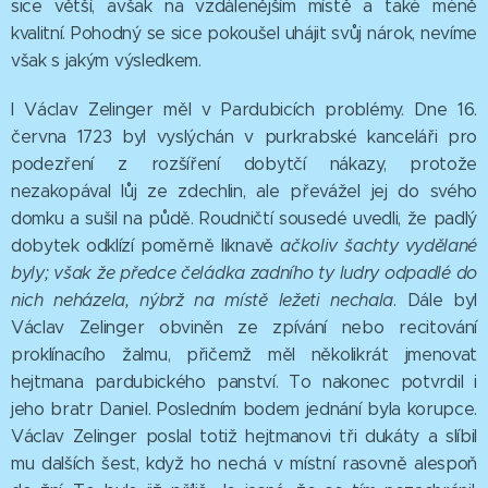
sice větší, avšak na vzdálenějším místě a také méně
kvalitní. Pohodný se sice pokoušel uhájit svůj nárok, nevíme
však s jakým výsledkem.
I Václav Zelinger měl v Pardubicích problémy. Dne 16.
června 1723 byl vyslýchán v purkrabské kanceláři pro
podezření z rozšíření dobytčí nákazy, protože
nezakopával lůj ze zdechlin, ale převážel jej do svého
domku a sušil na půdě. Roudničtí sousedé uvedli, že padlý
dobytek odklízí poměrně liknavě
ačkoliv šachty vydělané
byly; však že předce čeládka zadního ty ludry odpadlé do
nich neházela, nýbrž na místě ležeti nechala
. Dále byl
Václav Zelinger obviněn ze zpívání nebo recitování
proklínacího žalmu, přičemž měl několikrát jmenovat
hejtmana pardubického panství. To nakonec potvrdil i
jeho bratr Daniel. Posledním bodem jednání byla korupce.
Václav Zelinger poslal totiž hejtmanovi tři dukáty a slíbil
mu dalších šest, když ho nechá v místní rasovně alespoň