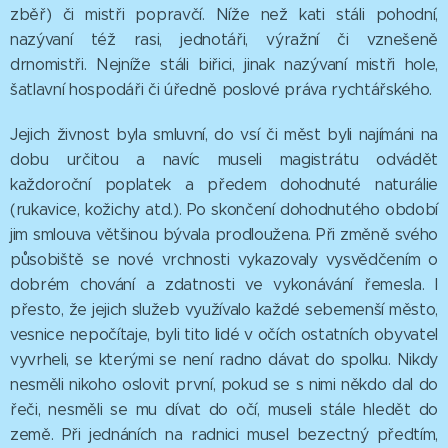
zběř) či mistři popravčí. Níže než kati stáli pohodní,
nazývaní též rasi, jednotáři, výražní či vznešeně
drnomistři. Nejníže stáli biřici, jinak nazývaní mistři hole,
šatlavní hospodáři či úředně poslové práva rychtářského.
Jejich živnost byla smluvní, do vsí či měst byli najímáni na
dobu určitou a navíc museli magistrátu odvádět
každoroční poplatek a předem dohodnuté naturálie
(rukavice, kožichy atd.). Po skončení dohodnutého období
jim smlouva většinou bývala prodloužena. Při změně svého
působiště se nové vrchnosti vykazovaly vysvědčením o
dobrém chování a zdatnosti ve vykonávání řemesla. I
přesto, že jejich služeb využívalo každé sebemenší město,
vesnice nepočítaje, byli tito lidé v očích ostatních obyvatel
vyvrheli, se kterými se není radno dávat do spolku. Nikdy
nesměli nikoho oslovit první, pokud se s nimi někdo dal do
řeči, nesměli se mu dívat do očí, museli stále hledět do
země. Při jednáních na radnici musel bezectný předtím,