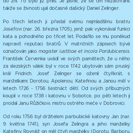
do žní. To bylo již příliš. Je jasné, že se tím nezachránil,
takže se živnosti ujal dočasně dašický Daniel Zelinger.
Po třech letech ji předal svému nejmladšímu bratru
Josefovi (nar. 26. března 1705), jenž pak vykonával funkci
kata a pohodného po třicet let. Podařilo se mu poněkud
napravit reputaci bratrů. V matričních zápisech bývá
označován jako
magister iustitiae et incola Pardubicensis
.
František Červenka uvádí ve svých pamětech, že u něho
za slezských válek byl v roce 1742 ubytován sám pruský
král Fridrich. Josef Zelinger se oženil čtyřikrát, s
manželkami Dorotou, Apolenou, Kateřinou a Janou měl v
letech 1726 - 1756 šestnáct dětí. Od svých příbuzných
koupil v roce 1738 i katovnu v Sobotce, po pěti letech ji
prodal Janu Růžičkovi, mistru ostrého meče v Dobrovici.
Od roku 1756 byl držitelem parbubické katovny Jan (nar.
9. května 1741), syn Josefa Zelingra a jeho manželky
Kateřiny. Rovněž on měl čtyři manželky (Dorotu, Barboru,