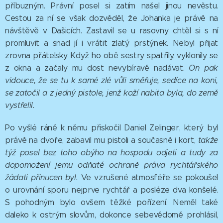
příbuzným. Právní posel si zatím našel jinou nevěstu.
Cestou za ní se však dozvěděl, že Johanka je právě na
návštěvě v Dašicích. Zastavil se u rasovny, chtěl si s ní
promluvit a snad jí i vrátit zlatý prstýnek. Nebyl přijat
zrovna přátelsky. Když ho obě sestry spatřily, vyklonily se
z okna a začaly mu dost nevybíravě nadávat.
On pak
vidouce, že se tu k samé zlé vůli směřuje, sedíce na koni,
se zatočil a z jedný pistole, jenž koží nabita byla, do země
vystřelil.
Po vyšlé ráně k němu přiskočil Daniel Zelinger, který byl
právě na dvoře, zabavil mu pistoli a současně i kort,
takže
týž posel bez toho obýho na hospodu odjeti a tudy za
dopomožení jemu odňaté ochraně práva rychtářského
žádati přinucen byl.
Ve vzrušené atmosféře se pokoušel
o urovnání sporu nejprve rychtář a posléze dva konšelé.
S pohodným bylo ovšem těžké pořízení. Neměl také
daleko k ostrým slovům, dokonce sebevědomě prohlásil,