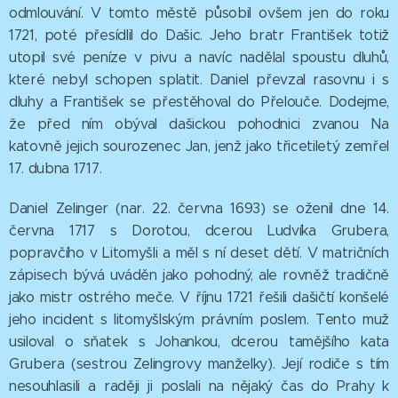
odmlouvání. V tomto městě působil ovšem jen do roku
1721, poté přesídlil do Dašic. Jeho bratr František totiž
utopil své peníze v pivu a navíc nadělal spoustu dluhů,
které nebyl schopen splatit. Daniel převzal rasovnu i s
dluhy a František se přestěhoval do Přelouče. Dodejme,
že před ním obýval dašickou pohodnici zvanou Na
katovně jejich sourozenec Jan, jenž jako třicetiletý zemřel
17. dubna 1717.
Daniel Zelinger (nar. 22. června 1693) se oženil dne 14.
června 1717 s Dorotou, dcerou Ludvíka Grubera,
popravčího v Litomyšli a měl s ní deset dětí. V matričních
zápisech bývá uváděn jako pohodný, ale rovněž tradičně
jako mistr ostrého meče. V říjnu 1721 řešili dašičtí konšelé
jeho incident s litomyšlským právním poslem. Tento muž
usiloval o sňatek s Johankou, dcerou tamějšího kata
Grubera (sestrou Zelingrovy manželky). Její rodiče s tím
nesouhlasili a raději ji poslali na nějaký čas do Prahy k