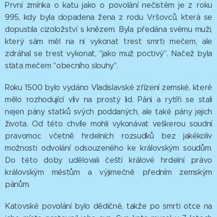
První zmínka o katu jako o povolání nečistém je z roku
995, kdy byla dopadena žena z rodu Vršovců, která se
dopustila cizoložství s knězem. Byla předána svému muži,
který sám měl na ní vykonat trest smrti mečem, ale
zdráhal se trest vykonat, "jako muž poctivý". Načež byla
sťata mečem "obecního slouhy".
Roku 1500 bylo vydáno Vladislavské zřízení zemské, které
mělo rozhodující vliv na prostý lid. Páni a rytíři se stali
nejen pány statků svých poddaných, ale také pány jejich
života. Od této chvíle mohli vykonávat veškerou soudní
pravomoc včetně hrdelních rozsudků bez jakékoliv
možnosti odvolání odsouzeného ke královským soudům.
Do této doby udělovali čeští králové hrdelní právo
královským městům a výjimečně předním zemským
pánům.
Katovské povolání bylo dědičné, takže po smrti otce na