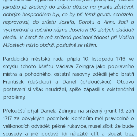
jakožto již zkušený do zrůstu dědice na gruntu zůstával,
dobrým hospodářem byl, co by při témž gruntu scházelo,
napravoval, do zrůstu Josefa, Dorotu a
Annu šatil a
vychovával a ročního nájmu Josefovi 90 zlatých skládati
hleděl. V čemž že má snížená poslední žádost při Vašich
Milostech místo obdrží, poslušně se těším.
Pardubická městská rada přijala 10. listopadu 1716 ve
smyslu tohoto kšaftu Václava Zelingra jako popravního
mistra a pohodného, ostatní rasovny zdědili jeho bratři
František (dašickou) a Daniel (přeloučskou). Otcovo
postavení si však neudrželi, spíše zápasili s existenčními
problémy.
Přeloučští přijali Daniela Zelingra na snížený grunt 13. září
1717 za obvyklých podmínek. Konšelům měl pravidelně o
velikonocích odvádět pěkné rukavice, musel slíbit, že bude
sousedy a jiné poctivé lidi náležitě ctít a sloužit bez