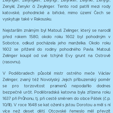
Zelynger, Zelyngker, Zelyngr, Zelynker, Zelynkr, Zenygr,
Zenykl, Zenykr či Zeylinger. Tento rod patřil mezi rody
katovské, pohodnické a biřické, mimo území Čech se
vyskytuje také v Rakousku.
Nejstarším známým byl Matouš Zelinger, který se narodil
před rokem 1580, okolo roku 1602 byl pohodným v
Sobotce, odkud pocházela jeho manželka. Okolo roku
1602 se přiženil do rodiny pohodného Pavla. Matouš
Zelinger koupil od své tchýně Evy grunt na Ostrově
(rasovnu).
V Poděbradech působil mistr ostrého meče Václav
Zelinger, zvaný též Novolyský. Jejich příbuzenský poměr
se pro torzovitost pramenů nepodařilo dodnes
bezpečně určit. Poděbradská katovna byla zřízena roku
1637 při Průhonu, tj. při cestě směrem do obce Pátek (č.p.
10/III). V roce 1648 se kat oženil s jistou Dorotou a měl s ní
více než deset dětí. Otcovské řemeslo měl převzít