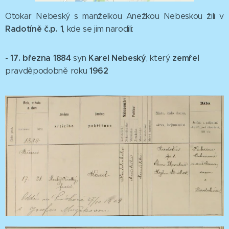
Otokar Nebeský s manželkou Anežkou Nebeskou žili v
Radotíně č.p. 1
, kde se jim narodili:
17. března 1884
Karel Nebeský
zemřel
-
syn
, který
1962
pravděpodobně roku