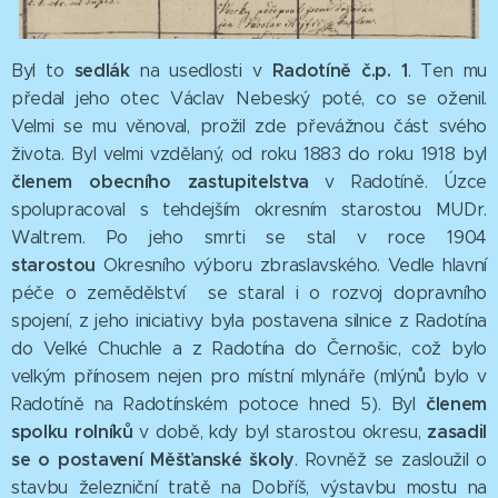
sedlák
Radotíně č.p. 1
Byl to
na usedlosti v
. Ten mu
předal jeho otec Václav Nebeský poté, co se oženil.
Velmi se mu věnoval, prožil zde převážnou část svého
života. Byl velmi vzdělaný, od roku 1883 do roku 1918 byl
členem obecního zastupitelstva
v Radotíně. Úzce
spolupracoval s tehdejším okresním starostou MUDr.
Waltrem. Po jeho smrti se stal v roce 1904
starostou
Okresního výboru zbraslavského. Vedle hlavní
péče o zemědělství se staral i o rozvoj dopravního
spojení, z jeho iniciativy byla postavena silnice z Radotína
do Velké Chuchle a z Radotína do Černošic, což bylo
velkým přínosem nejen pro místní mlynáře (mlýnů bylo v
členem
Radotíně na Radotínském potoce hned 5). Byl
spolku rolníků
zasadil
v době, kdy byl starostou okresu,
se o postavení Měšťanské školy
. Rovněž se zasloužil o
stavbu železniční tratě na Dobříš, výstavbu mostu na