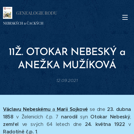
GENEALOGIE RODU
NEBESKÝCH a ČACKÝCH
11Ž. OTOKAR
NEBESKÝ a
ANEŽKA
MUŽÍKOVÁ
12.09.2021
Václavu Nebeskému
Marii Sojkové
23. dubna
a
se dne
1858
narodil
Otokar Nebeský
v
Želenicích č.p. 7
syn
,
zemřel
24. května 1922
ve svých 64 letech dne
v
Radotíně č.p. 1
.