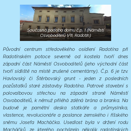
Současná podoba domu č.p. 1 (Náměstí
Osvoboditelů 1/11, Radotín)
Původní centrum středověkého osídlení Radotína při
Radotínském potoce severně od kostela tvoří dnes
západní část Náměstí Osvoboditelů (jeho východní část
tvoří sídliště na místě zrušené cementárny). Č.p. 6 je tzv.
Havlovský či Štěrbovský grunt - jeden z posledních
pozůstatků staré zástavby Radotína. Patrové stavební s
polovalbovou střechou na západní straně Náměstí
Osvoboditelů, k němuž přiléhá zděná brána a branka. Na
budově je pamětní deska statkáře a průmyslníka,
vlastence, revolucionáře a poslance zemského i říšského
sněmu Josefa Macháčka. Usedlost byla v držení rodu
Macháčků, ze kterého pocházelo několik radotínských