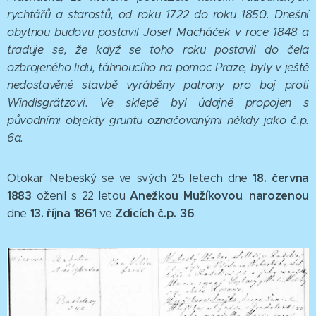
rychtářů a starostů, od roku 1722 do roku 1850. Dnešní
obytnou budovu postavil Josef Macháček v roce 1848 a
traduje se, že když se toho roku postavil do čela
ozbrojeného lidu, táhnoucího na pomoc Praze, byly v ještě
nedostavěné stavbě vyráběny patrony pro boj proti
Windisgrätzovi. Ve sklepě byl údajně propojen s
původními objekty gruntu označovanými někdy jako č.p.
6a.
18. června
Otokar Nebeský se ve svých 25 letech dne
1883
Anežkou Mužíkovou
narozenou
oženil s 22 letou
,
13. října 1861
Zdicích č.p. 36
dne
ve
.