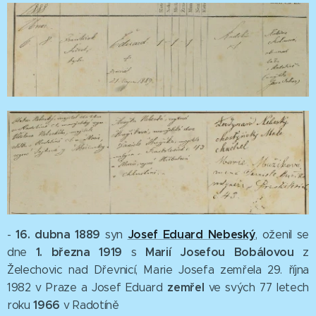
16. dubna 1889
Josef Eduard
Nebeský
-
syn
, oženil se
1. března 1919
Marií Josefou Bobálovou
dne
s
z
Želechovic nad Dřevnicí, Marie Josefa zemřela 29. října
zemřel
1982 v Praze a Josef Eduard
ve svých 77 letech
1966
roku
v Radotíně