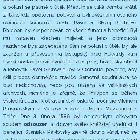
a pokusil se patrně o útěk. Předtím se také odmítal vrátit
z Itálie, kde opětovně pobýval a byli uvěznění i dva jeho
olomoučtí komorníci, bratři Pavel a Blažej Rochlové.
Philopon byl suspendován ze všech funkcí a beneficií. Byl
mu zabaven všechen majetek a jeho olomoucká
rezidence byla zapečetěna. Sám se pokusil o útěk, byl ale
zadržen a převezen na biskupský hrad Hukvaldy, kam
bývali posíláni provinilí kněží. Doktor práv, biskupský oficiál
a kanovník Pavel Grünwald, byl v Olomouci pověřen, aby
řídil proces domnělého traviče. Samotná soudní akta se
buď nedochovala, nebo jsou utajena ve vatikánských
archivech, nicméně je zřejmé, že Philopon se během
výslechů doznal k otrávení čtyř biskupů, počínaje Vilémem
Prusinovským z Vickova a konče Janem Mezounem z
3. února 1586
Telče. Dne
byl olomouckým církevním
odsouzen
soudem
a zbaven svého kněžství, úřadů cti i
beneficií. Stanislav Pavlovský zjevně dlouho váhal, než se
rozhodl, jak naložit s Philoponem, který využil svého času