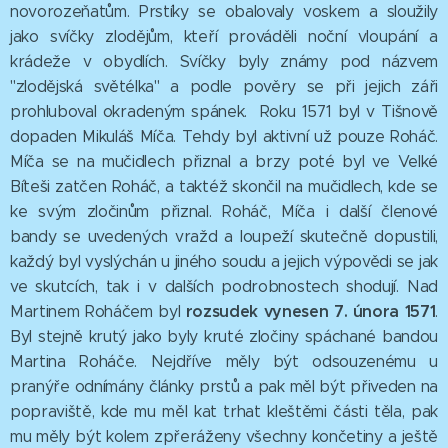
novorozeňatům. Prstíky se obalovaly voskem a sloužily
jako svíčky zlodějům, kteří prováděli noční vloupání a
krádeže v obydlích. Svíčky byly známy pod názvem
"zlodějská světélka" a podle pověry se při jejich záři
prohluboval okradeným spánek. Roku 1571 byl v Tišnově
dopaden Mikuláš Míča. Tehdy byl aktivní už pouze Roháč.
Míča se na mučidlech přiznal a brzy poté byl ve Velké
Bíteši zatčen Roháč, a taktéž skončil na mučidlech, kde se
ke svým zločinům přiznal. Roháč, Míča i další členové
bandy se uvedených vražd a loupeží skutečně dopustili,
každý byl vyslýchán u jiného soudu a jejich výpovědi se jak
ve skutcích, tak i v dalších podrobnostech shodují. Nad
rozsudek vynesen 7. února 1571
Martinem Roháčem byl
.
Byl stejně krutý jako byly kruté zločiny spáchané bandou
Martina Roháče. Nejdříve měly být odsouzenému u
pranýře odnímány články prstů a pak měl být přiveden na
popraviště, kde mu měl kat trhat kleštěmi části těla, pak
mu měly být kolem zpřeráženy všechny končetiny a ještě