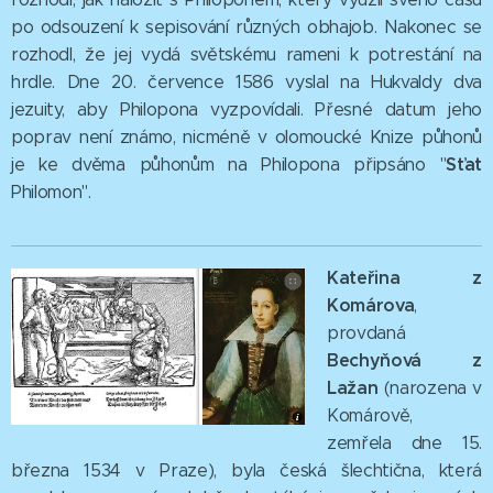
po odsouzení k sepisování různých obhajob. Nakonec se
rozhodl, že jej vydá světskému rameni k potrestání na
hrdle. Dne 20. července 1586 vyslal na Hukvaldy dva
jezuity, aby Philopona vyzpovídali. Přesné datum jeho
poprav není známo, nicméně v olomoucké Knize půhonů
Sťat
je ke dvěma půhonům na Philopona připsáno "
Philomon".
Kateřina z
Komárova
,
provdaná
Bechyňová z
Lažan
(narozena v
Komárově,
zemřela dne 15.
března 1534 v Praze), byla česká šlechtična, která