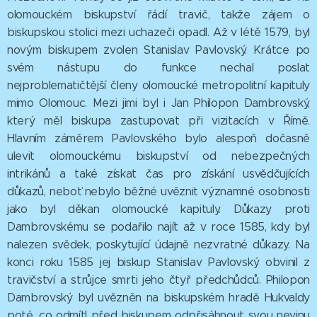
olomouckém biskupství řádí travič, takže zájem o
biskupskou stolici mezi uchazeči opadl. Až v létě 1579, byl
novým biskupem zvolen Stanislav Pavlovský. Krátce po
svém nástupu do funkce nechal poslat
nejproblematičtější členy olomoucké metropolitní kapituly
mimo Olomouc. Mezi jimi byl i Jan Philopon Dambrovský,
který měl biskupa zastupovat při vizitacích v Římě.
Hlavním záměrem Pavlovského bylo alespoň dočasně
ulevit olomouckému biskupství od nebezpečných
intrikánů a také získat čas pro získání usvědčujících
důkazů, neboť nebylo běžné uvěznit významné osobnosti
jako byl děkan olomoucké kapituly. Důkazy proti
Dambrovskému se podařilo najít až v roce 1585, kdy byl
nalezen svědek, poskytující údajně nezvratné důkazy. Na
konci roku 1585 jej biskup Stanislav Pavlovský obvinil z
travičství a strůjce smrti jeho čtyř předchůdců. Philopon
Dambrovský byl uvězněn na biskupském hradě Hukvaldy
poté, co odmítl před biskupem odpřisáhnout svou nevinu