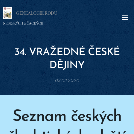
GENEALOGIE RODU
NEBESKÝCH a ČACKÝCH
34. VRAŽEDNÉ ČESKÉ
DĚJINY
03.02.2020
Se
znam českých