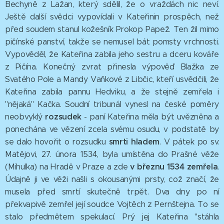
Bechyně z Lažan, který sdělil, že o vraždách nic neví.
Ještě další svědci vypovídali v Kateřinin prospěch, než
před soudem stanul kožešník Prokop Papež. Ten žil mimo
pičínské panství, takže se nemusel bát pomsty vrchnosti.
Vypověděl, že Kateřina zabila jeho sestru a dceru kováře
z Pičína. Konečný zvrat přinesla výpověď Blažka ze
Svatého Pole a Mandy Vaňkové z Libčic, kteří usvědčili, že
Kateřina zabila pannu Hedviku, a že stejně zemřela i
"nějaká" Kačka. Soudní tribunál vynesl na české poměry
rozsudek
neobvyklý
- paní Kateřina měla být uvězněna a
ponechána ve vězení zcela svému osudu, v podstatě by
smrti hladem
se dalo hovořit o rozsudku
. V pátek po sv.
Matějovi, 27. února 1534, byla umístěna do Prašné věže
v březnu 1534 zemřela
(Mihulka) na Hradě v Praze a zde
.
Údajně ji ve věži našli s okousanými prsty, což značí, že
musela před smrtí skutečně trpět. Dva dny po ní
překvapivě zemřel její soudce Vojtěch z Pernštejna. To se
stalo předmětem spekulací. Prý jej Kateřina "stáhla