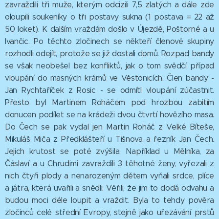
zavraždili tři muže, kterým odcizili 7,5 zlatých a dále zde
oloupili soukeníky o tři postavy sukna (1 postava = 22 až
50 loket). K dalším vraždám došlo v Újezdě, Poštorné a u
Ivančic. Po těchto zločinech se někteří členové skupiny
rozhodli odejít, protože se již dostali domů. Rozpad bandy
se však neobešel bez konfliktů, jak o tom svědčí případ
vloupání do masných krámů ve Věstonicích. Člen bandy -
Jan Rychtaříček z Rosic - se odmítl vloupání zúčastnit.
Přesto byl Martinem Roháčem pod hrozbou zabitím
donucen podílet se na krádeži dvou čtvrtí hovězího masa.
Do Čech se pak vydal jen Martin Roháč z Velké Bíteše,
Mikuláš Miča z Předklášteří u Tišnova a řezník Jan Čech.
Jejich krutost se poté zvýšila. Například u Mělníka, za
Čáslaví a u Chrudimi zavraždili 3 těhotné ženy, vyřezali z
nich čtyři plody a nenarozeným dětem vyňali srdce, plíce
a játra, která uvařili a snědli. Věřili, že jim to dodá odvahu a
budou moci déle loupit a vraždit. Byla to tehdy pověra
zločinců celé střední Evropy, stejně jako uřezávání prstů