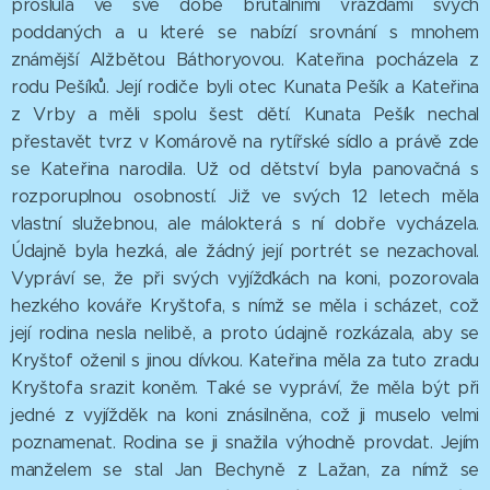
proslula ve své době brutálními vraždami svých
poddaných a u které se nabízí srovnání s mnohem
známější Alžbětou Báthoryovou. Kateřina pocházela z
rodu Pešíků. Její rodiče byli otec Kunata Pešík a Kateřina
z Vrby a měli spolu šest dětí. Kunata Pešík nechal
přestavět tvrz v Komárově na rytířské sídlo a právě zde
se Kateřina narodila. Už od dětství byla panovačná s
rozporuplnou osobností. Již ve svých 12 letech měla
vlastní služebnou, ale málokterá s ní dobře vycházela.
Údajně byla hezká, ale žádný její portrét se nezachoval.
Vypráví se, že při svých vyjížďkách na koni, pozorovala
hezkého kováře Kryštofa, s nímž se měla i scházet, což
její rodina nesla nelibě, a proto údajně rozkázala, aby se
Kryštof oženil s jinou dívkou. Kateřina měla za tuto zradu
Kryštofa srazit koněm. Také se vypráví, že měla být při
jedné z vyjížděk na koni znásilněna, což ji muselo velmi
poznamenat. Rodina se ji snažila výhodně provdat. Jejím
manželem se stal Jan Bechyně z Lažan, za nímž se