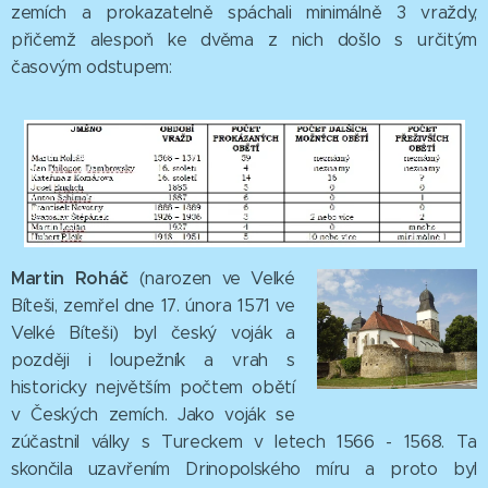
zemích a prokazatelně spáchali minimálně 3 vraždy,
přičemž alespoň ke dvěma z nich došlo s určitým
časovým odstupem:
Martin Roháč
(narozen ve Velké
Bíteši, zemřel dne 17. února 1571 ve
Velké Bíteši) byl český voják a
později i loupežník a vrah s
historicky největším počtem obětí
v Českých zemích. Jako voják se
zúčastnil války s Tureckem v letech 1566 - 1568. Ta
skončila uzavřením Drinopolského míru a proto byl