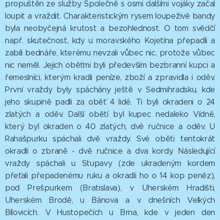
propuštěn ze služby. Společně s osmi dalšími vojáky začal
loupit a vraždit. Charakteristickým rysem loupeživé bandy
byla neobyčejná krutost a bezohlednost. O tom svědčí
např. skutečnost, kdy u moravského Kojetína přepadli a
zabili bednáře, kterému nevzali vůbec nic, protože vůbec
nic neměl. Jejich oběťmi byli především bezbranní kupci a
řemeslníci, kterým kradli peníze, zboží a zpravidla i oděv.
První vraždy byly spáchány ještě v Sedmihradsku, kde
jeho skupině padli za oběť 4 lidé. Ti byli okradeni o 24
zlatých a oděv. Další obětí byl kupec nedaleko Vídně,
který byl okraden o 40 zlatých, dvě ručnice a oděv. U
Rahašpurku spáchali dvě vraždy. Své oběti tentokrát
okradli o zbraně - dvě ručnice a dva kordy. Následující
vraždy spáchali u Stupavy (zde ukradeným kordem
přeťali přepadenému ruku a okradli ho o 14 kop peněz),
pod Prešpurkem (Bratislava), v Uherském Hradišti,
Uherském Brodě, u Bánova a v dnešních Velkých
Bílovicích. V Hustopečích u Brna, kde v jeden den