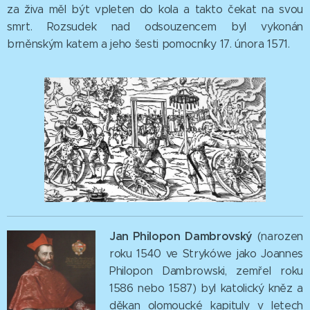
za živa měl být vpleten do kola a takto čekat na svou
smrt. Rozsudek nad odsouzencem byl vykonán
brněnským katem a jeho šesti pomocníky 17. února 1571.
Jan Philopon Dambrovský
(narozen
roku 1540 ve Strykówe jako Joannes
Philopon Dambrowski, zemřel roku
1586 nebo 1587) byl katolický kněz a
děkan olomoucké kapituly v letech