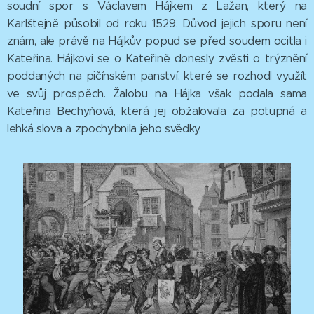
soudní spor s Václavem Hájkem z Lažan, který na
Karlštejně působil od roku 1529. Důvod jejich sporu není
znám, ale právě na Hájkův popud se před soudem ocitla i
Kateřina. Hájkovi se o Kateřině donesly zvěsti o trýznění
poddaných na pičínském panství, které se rozhodl využít
ve svůj prospěch. Žalobu na Hájka však podala sama
Kateřina Bechyňová, která jej obžalovala za potupná a
lehká slova a zpochybnila jeho svědky.