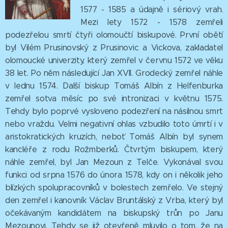
1577 - 1585 a údajně i sériový vrah.
Mezi lety 1572 - 1578 zemřeli
podezřelou smrtí čtyři olomoučtí biskupové. První obětí
byl Vilém Prusinovský z Prusinovic a Vickova, zakladatel
olomoucké univerzity, který zemřel v červnu 1572 ve věku
38 let. Po něm následující Jan XVII. Grodecký zemřel náhle
v lednu 1574. Další biskup Tomáš Albín z Helfenburka
zemřel sotva měsíc po své intronizaci v květnu 1575.
Tehdy bylo poprvé vysloveno podezření na násilnou smrt
nebo vraždu. Velmi negativní ohlas vzbudilo toto úmrtí i v
aristokratických kruzích, neboť Tomáš Albín byl synem
kancléře z rodu Rožmberků. Čtvrtým biskupem, který
náhle zemřel, byl Jan Mezoun z Telče. Vykonával svou
funkci od srpna 1576 do února 1578, kdy on i několik jeho
blízkých spolupracovníků v bolestech zemřelo. Ve stejný
den zemřel i kanovník Václav Bruntálský z Vrba, který byl
očekávaným kandidátem na biskupský trůn po Janu
Mezounovi. Tehdy se již otevřeně mluvilo o tom, že na