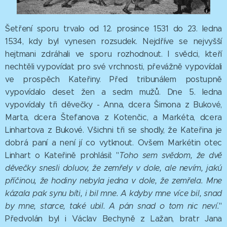
Šetření sporu trvalo od 12. prosince 1531 do 23. ledna
1534, kdy byl vynesen rozsudek. Nejdříve se nejvyšší
hejtmani zdráhali ve sporu rozhodnout. I svědci, kteří
nechtěli vypovídat pro své vrchnosti, převážně vypovídali
ve prospěch Kateřiny. Před tribunálem postupně
vypovídalo deset žen a sedm mužů. Dne 5. ledna
vypovídaly tři děvečky - Anna, dcera Šimona z Bukové,
Marta, dcera Štefanova z Kotenčic, a Markéta, dcera
Linhartova z Bukové. Všichni tři se shodly, že Kateřina je
dobrá paní a není jí co vytknout. Ovšem Markétin otec
Linhart o Kateřině prohlásil: "
Toho sem svědom, že dvě
děvečky snesli doluov, že zemřely v dole, ale nevím, jakú
příčinou, že hodiny nebyla jedna v dole, že zemřela. Mne
kázala pak synu bíti, i bil mne. A kdyby mne více bil, snad
by mne, starce, také ubil. A pán snad o tom nic neví.
"
Předvolán byl i Václav Bechyně z Lažan, bratr Jana