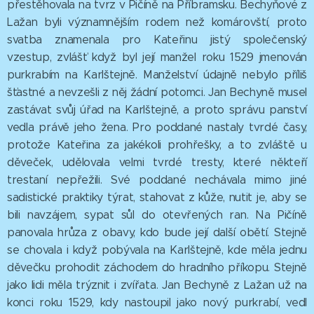
přestěhovala na tvrz v Pičíně na Příbramsku. Bechyňové z
Lažan byli významnějším rodem než komárovští, proto
svatba znamenala pro Kateřinu jistý společenský
vzestup, zvlášť když byl její manžel roku 1529 jmenován
purkrabím na Karlštejně. Manželství údajně nebylo příliš
šťastné a nevzešli z něj žádní potomci. Jan Bechyně musel
zastávat svůj úřad na Karlštejně, a proto správu panství
vedla právě jeho žena. Pro poddané nastaly tvrdé časy,
protože Kateřina za jakékoli prohřešky, a to zvláště u
děveček, udělovala velmi tvrdé tresty, které někteří
trestaní nepřežili. Své poddané nechávala mimo jiné
sadistické praktiky týrat, stahovat z kůže, nutit je, aby se
bili navzájem, sypat sůl do otevřených ran. Na Pičíně
panovala hrůza z obavy, kdo bude její další obětí. Stejně
se chovala i když pobývala na Karlštejně, kde měla jednu
děvečku prohodit záchodem do hradního příkopu. Stejně
jako lidi měla trýznit i zvířata. Jan Bechyně z Lažan už na
konci roku 1529, kdy nastoupil jako nový purkrabí, vedl