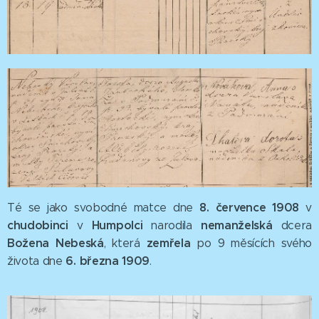
8. července 1908
Té se jako svobodné matce dne
v
chudobinci
Humpolci
nemanželská
v
narodila
dcera
Božena Nebeská
zemřela
, která
po 9 měsících svého
6. března 1909
života dne
.