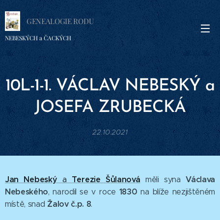
GENEALOGIE RODU
NEBESKÝCH a ČACKÝCH
10L-1-1. VÁCLAV
NEBESKÝ a
JOSEFA ZRUBECKÁ
22.10.2021
Jan Nebeský
Terezie Šůlanová
Václava
a
měli syna
Nebeského
1830
, narodil se v roce
na blíže nezjištěném
Žalov č.p. 8
místě, snad
.