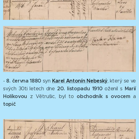
8. června 1880
Karel Antonín Nebeský
-
syn
, který se ve
20. listopadu 1910
Marií
svých 30ti letech dne
oženil s
Holíkovou
obchodník s ovocem
z Větrušic, byl to
a
topič