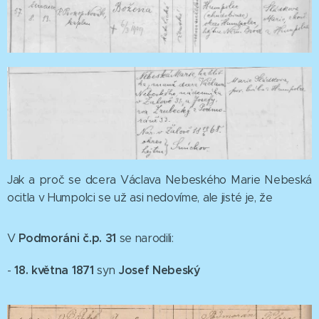
Jak a proč se dcera Václava Nebeského Marie Nebeská
ocitla v Humpolci se už asi nedovíme, ale jisté je, že
Podmoráni č.p. 31
V
se narodili:
18. května 1871
Josef Nebeský
-
syn