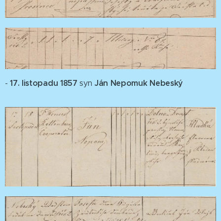
17. listopadu 1857
Ján Nepomuk Nebeský
-
syn