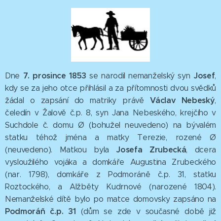
7. prosince 1853
Josef
Dne
se narodil nemanželský syn
,
kdy se za jeho otce přihlásil a za přítomnosti dvou svědků
Václav Nebeský
žádal o zapsání do matriky právě
,
čeledín v Žalově č.p. 8, syn Jana Nebeského, krejčího v
Suchdole č. domu Ø (bohužel neuvedeno) na bývalém
statku téhož jména a matky Terezie, rozené Ø
Josefa Zrubecká
(neuvedeno). Matkou byla
, dcera
vysloužilého vojáka a domkáře Augustina Zrubeckého
(nar. 1798), domkáře z Podmoráně č.p. 31, statku
Roztockého, a Alžběty Kudrnové (narozené 1804).
Nemanželské dítě bylo po matce domovsky zapsáno na
Podmoráň č.p. 31
(dům se zde v současné době již