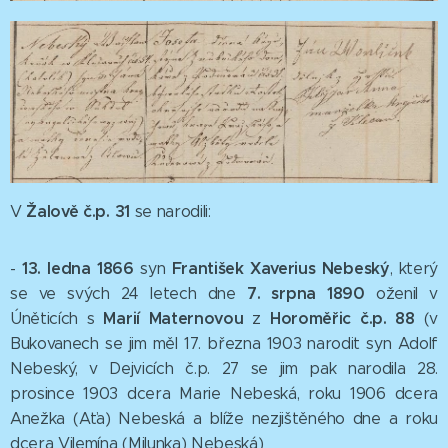
Žalově č.p. 31
V
se narodili:
13. ledna 1866
František Xaverius Nebeský
-
syn
, který
7. srpna 1890
se ve svých 24 letech dne
oženil v
Marií Maternovou
Horoměřic č.p. 88
Úněticích s
z
(v
Bukovanech se jim měl 17. března 1903 narodit syn Adolf
Nebeský, v Dejvicích č.p. 27 se jim pak narodila 28.
prosince 1903 dcera Marie Nebeská, roku 1906 dcera
Anežka (Aťa) Nebeská a blíže nezjištěného dne a roku
dcera Vilemína (Milunka) Nebeská)