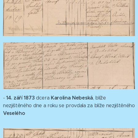
14. září 1873
Karolina Nebeská
-
dcera
, blíže
nezjištěného dne a roku se provdala za blíže nezjištěného
Veselého