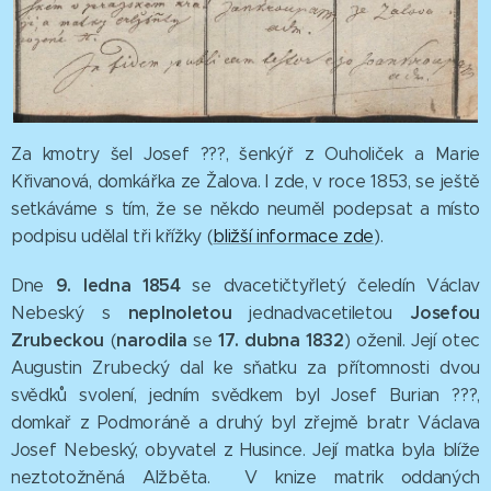
Za kmotry šel Josef ???, šenkýř z Ouholiček a Marie
Křivanová, domkářka ze Žalova. I zde, v roce 1853, se ještě
setkáváme s tím, že se někdo neuměl podepsat a místo
podpisu udělal tři křížky (
bližší informace zde
).
9. ledna 1854
Dne
se dvacetičtyřletý čeledín Václav
neplnoletou
Josefou
Nebeský s
jednadvacetiletou
Zrubeckou
narodila
17. dubna 1832
(
se
)
oženil. Její otec
Augustin Zrubecký dal ke sňatku za přítomnosti dvou
svědků svolení, jedním svědkem byl Josef Burian ???,
domkař z Podmoráně a druhý byl zřejmě bratr Václava
Josef Nebeský, obyvatel z Husince. Její matka byla blíže
neztotožněná Alžběta. V knize matrik oddaných