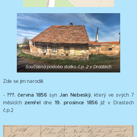
Současná podoba statku č.p. 2 v Drastech
Zde se jim narodili:
???. června
1856
Jan Nebeský
-
syn
, který ve svých 7
zemřel
19. prosince 1856
měsících
dne
již v Drastech
č.p.2