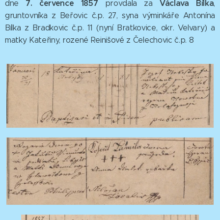
7. července 1857
Václava Bílka
dne
provdala za
,
gruntovníka z Beřovic č.p. 27, syna výminkáře Antonína
Bílka z Bradkovic č.p. 11 (nyní Bratkovice, okr. Velvary) a
matky Kateřiny, rozené Reinišové z Čelechovic č.p. 8