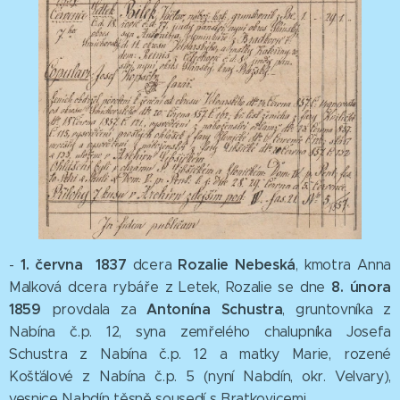
1
. června 1837
Rozalie
Nebeská
-
dcera
, kmotra Anna
8. února
Malková dcera rybáře z Letek, Rozalie se dne
1859
Antonína Schustra
provdala za
, gruntovníka z
Nabína č.p. 12, syna zemřelého chalupníka Josefa
Schustra z Nabína č.p. 12 a matky Marie, rozené
Košťálové z Nabína č.p. 5 (nyní Nabdín, okr. Velvary),
vesnice Nabdín těsně sousedí s Bratkovicemi