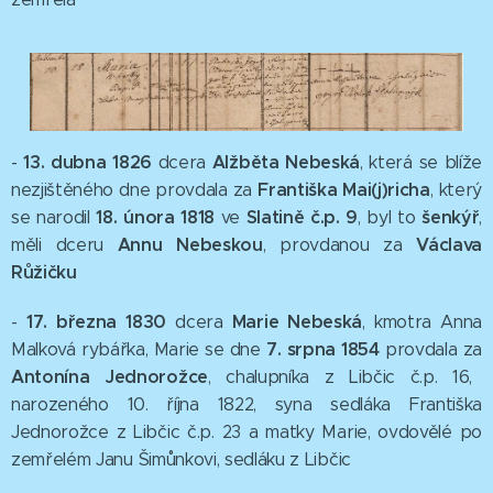
13. dubna 1826
Alžběta Nebeská
-
dcera
, která se blíže
Františka Mai(j)richa
nezjištěného dne provdala za
, který
18. února 1818
Slatině č.p. 9
šenkýř
se narodil
ve
, byl to
,
Annu Nebeskou
Václava
měli dceru
, provdanou za
Růžičku
17. března 1830
Marie Nebeská
-
dcera
, kmotra Anna
7. srpna 1854
Malková rybářka, Marie se dne
provdala za
Antonína Jednorožce
, chalupníka z Libčic č.p. 16,
narozeného 10. října 1822, syna sedláka Františka
Jednorožce z Libčic č.p. 23 a matky Marie, ovdovělé po
zemřelém Janu Šimůnkovi, sedláku z Libčic