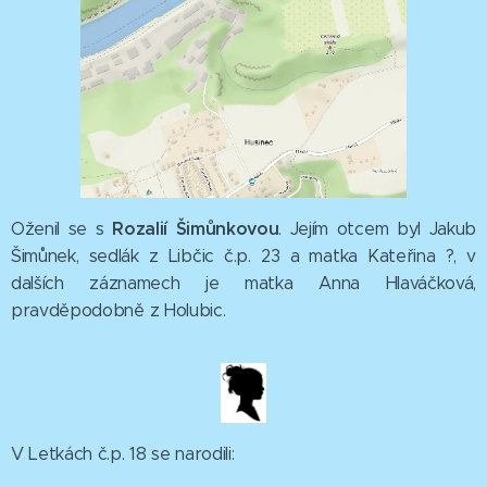
Rozalií
Šimůnkovou
Oženil se s
. Jejím otcem byl Jakub
Šimůnek, sedlák z Libčic č.p. 23 a matka Kateřina ?, v
dalších záznamech je matka Anna Hlaváčková,
pravděpodobně z Holubic.
V Letkách č.p. 18 se narodili: