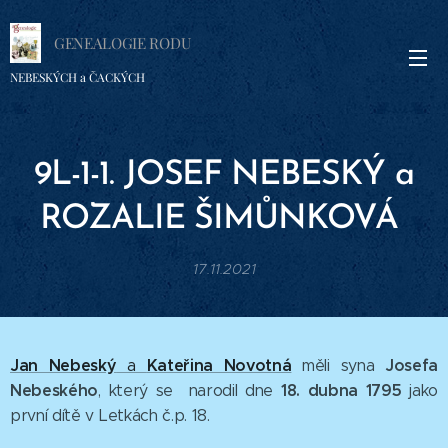
GENEALOGIE RODU
NEBESKÝCH a ČACKÝCH
9L-1-1. JOSEF
NEBESKÝ a
ROZALIE
ŠIMŮNKOVÁ
17.11.2021
Jan Nebeský
Kateřina Novotná
Josefa
a
měli syna
Nebeského
18. dubna 1795
, který se narodil dne
jako
první dítě v Letkách č.p. 18.