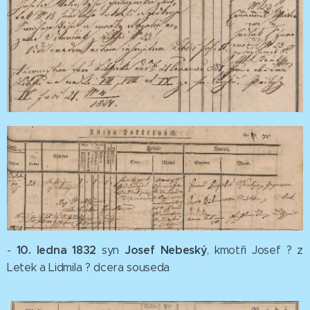
10. ledna 1832
Josef
Nebeský
-
syn
, kmotři Josef ? z
Letek a Lidmila ? dcera souseda