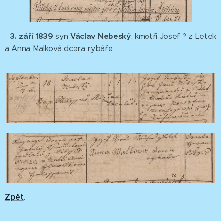
3
. září 1839
Václav Nebeský
-
syn
, kmotři Josef ? z Letek
a Anna Malková dcera rybáře
Zpět
.