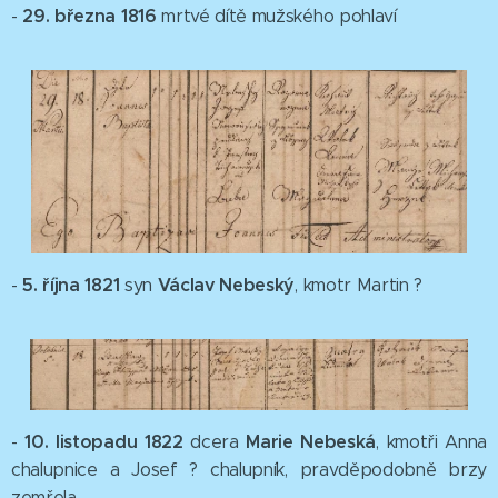
29. března
1816
-
mrtvé dítě mužského pohlaví
5. října 1821
Václav Nebeský
-
syn
, kmotr Martin ?
10. listopadu 1822
Marie Nebeská
-
dcera
, kmotři Anna
chalupnice a Josef ? chalupník, pravděpodobně brzy
zemřela