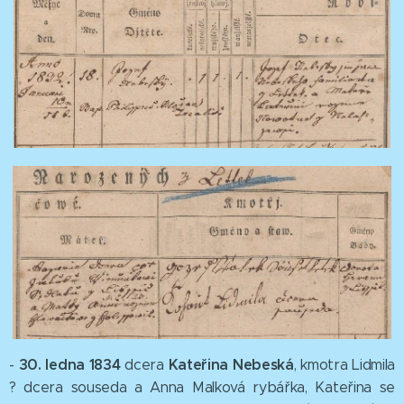
30
. ledna 1834
Kateřina
Nebeská
-
dcera
, kmotra Lidmila
? dcera souseda a Anna Malková rybářka, Kateřina se