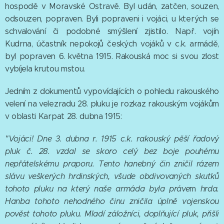
hospodě v Moravské Ostravě. Byl udán, zatčen, souzen,
odsouzen, popraven. Byli popraveni i vojáci, u kterých se
schvalování či podobné smýšlení zjistilo. Např. vojín
Kudrna, účastník nepokojů českých vojáků v c.k. armádě,
byl popraven 6. května 1915. Rakouská moc si svou zlost
vybíjela krutou mstou.
Jedním z dokumentů vypovídajících o pohledu rakouského
velení na velezradu 28. pluku je rozkaz rakouským vojákům
v oblasti Karpat 28. dubna 1915:
"Vojáci! Dne 3. dubna r. 1915 c.k. rakouský pěší řadový
pluk č. 28. vzdal se skoro celý bez boje pouhému
nepřátelskému praporu. Tento hanebný čin zničil rázem
slávu veškerých hrdinských, všude obdivovaných skutků
tohoto pluku na který naše armáda byla práve
m
hrda.
Hanba tohoto nehodného činu zničila úplně vojenskou
pověst tohoto pluku. Mladí záložníci, doplňující pluk, přišli