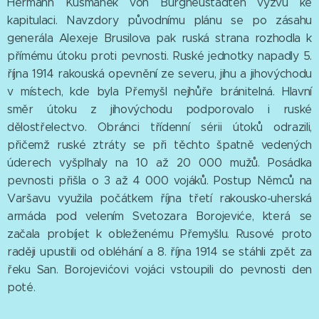
Hermann Kusmanek von Burgneustädten výzvu ke
kapitulaci. Navzdory původnímu plánu se po zásahu
generála Alexeje Brusilova pak ruská strana rozhodla k
přímému útoku proti pevnosti. Ruské jednotky napadly 5.
října 1914 rakouská opevnění ze severu, jihu a jihovýchodu
v místech, kde byla Přemyšl nejhůře bránitelná. Hlavní
směr útoku z jihovýchodu podporovalo i ruské
dělostřelectvo. Obránci třídenní sérii útoků odrazili,
přičemž ruské ztráty se při těchto špatně vedených
úderech vyšplhaly na 10 až 20 000 mužů. Posádka
pevnosti přišla o 3 až 4 000 vojáků. Postup Němců na
Varšavu využila počátkem října třetí rakousko-uherská
armáda pod velením Svetozara Borojeviće, která se
začala probíjet k obleženému Přemyšlu. Rusové proto
raději upustili od obléhání a 8. října 1914 se stáhli zpět za
řeku San. Borojevićovi vojáci vstoupili do pevnosti den
poté.