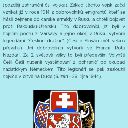
(později zahraniční čs. vojska). Základ těchto vojsk začal
vznikat již v roce 1914 z dobrovolníků, emigrantů, kteří se
hlásili zejména do carské armády v Rusku a chtěli bojovat
proti Rakousku-Uhersku. Tito dobrovolníci, již byli v
hojném počtu z Varšavy a jejího okolí, v Rusku vytvořili
legendární "Českou družinu" (Češi a Slováci měli velkou
převahu). Jiní dobrovolníci vytvořili ve Francii "Rotu
Nazdar". Za 2. světové války to byli především Volynští
Češi, Češi nuceně vystěhovaní z pohraničí po okupaci
nacistickým Německem. Tito legionáři se pak zasloužili
nejvíce v bitvě na Dukle (8. září - 28. října 1944).