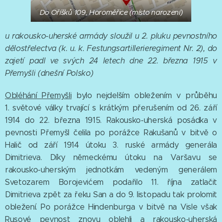
Do Oříšků 109, Horoměřice (místo narození)
u rakousko-uherské armády sloužil u 2. pluku pevnostního
dělostřelectva (
k. u. k. Festungsartillerieregiment Nr. 2)
, do
zajetí padl ve svých 24 letech dne 22. března 1915 v
Přemyšli (dnešní Polsko)
Obléhání Přemyšli
bylo nejdelším obležením v průběhu
1. světové války trvající s krátkým přerušením od 26. září
1914 do 22. března 1915. Rakousko-uherská posádka v
pevnosti Přemyšl čelila po porážce Rakušanů v bitvě o
Halič od září 1914 útoku 3. ruské armády generála
Dimitrieva. Díky německému útoku na Varšavu se
rakousko-uherským jednotkám vedeným generálem
Svetozarem Borojevićem podařilo 11. října zatlačit
Dimitrieva zpět za řeku San a do 9. listopadu tak prolomit
obležení. Po porážce Hindenburga v bitvě na Visle však
Rusové pevnost znovu oblehli a rakousko-uherská