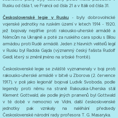
Rusku od čísla 1, ve Francii od čísla 21 a v Itálii od čísla 31.
Československé legie v Rusku
- byly dobrovolnické
vojenské jednotky na ruském území v letech 1914 - 1920,
jež bojovaly nejdříve proti rakousko-uherské armádě a
Němcům na Ukrajině a poté za ruského cara spolu s Bílou
armádou proti Rudé armádě. Jeden z hlavních velitelů legií
v Rusku byl Radola Gajda (významný český fašista Rudolf
Geidl, který si změnil jméno na srbské frontě).
Československé legie se zvláště vyznamenaly v boji proti
rakousko-uherské armádě v bitvě u Zborova (2. července
1917), v poli jako legionář bojoval Ludvík Svoboda, podle
legendy proti němu na straně Rakouska-Uherska stál
Klement Gottwald, ale podle jiných pramenů byl Gottwald
v té době v nemocnici ve Vídni, další československé
jednotky pak vznikaly na naléhání předsedy
Československé národní rady profesora T. G. Masaryka.