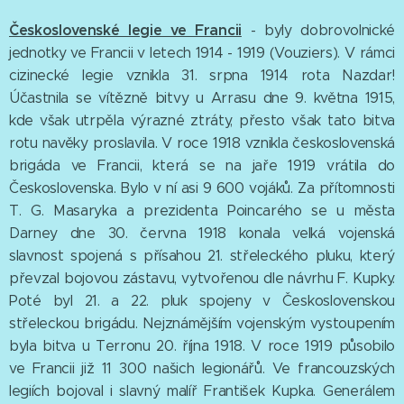
Československé legie ve Francii
- byly dobrovolnické
jednotky ve Francii v letech 1914 - 1919 (Vouziers). V rámci
cizinecké legie vznikla 31. srpna 1914 rota Nazdar!
Účastnila se vítězně bitvy u Arrasu dne 9. května 1915,
kde však utrpěla výrazné ztráty, přesto však tato bitva
rotu navěky proslavila. V roce 1918 vznikla československá
brigáda ve Francii, která se na jaře 1919 vrátila do
Československa. Bylo v ní asi 9 600 vojáků. Za přítomnosti
T. G. Masaryka a prezidenta Poincarého se u města
Darney dne 30. června 1918 konala velká vojenská
slavnost spojená s přísahou 21. střeleckého pluku, který
převzal bojovou zástavu, vytvořenou dle návrhu F. Kupky.
Poté byl 21. a 22. pluk spojeny v Československou
střeleckou brigádu. Nejznámějším vojenským vystoupením
byla bitva u Terronu 20. října 1918. V roce 1919 působilo
ve Francii již 11 300 našich legionářů. Ve francouzských
legiích bojoval i slavný malíř František Kupka. Generálem