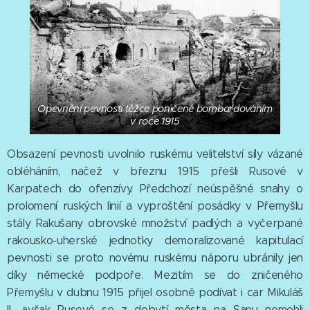
Opevnění pevnosti těžce poničené bombardováním
v roce 1915
Obsazení pevnosti uvolnilo ruskému velitelství síly vázané
obléháním, načež v březnu 1915 přešli Rusové v
Karpatech do ofenzívy. Předchozí neúspěšné snahy o
prolomení ruských linií a vyproštění posádky v Přemyšlu
stály Rakušany obrovské množství padlých a vyčerpané
rakousko-uherské jednotky demoralizované kapitulací
pevnosti se proto novému ruskému náporu ubránily jen
díky německé podpoře. Mezitím se do zničeného
Přemyšlu v dubnu 1915 přijel osobně podívat i car Mikuláš
II., avšak Rusové se z dobytí města na Sanu nemohli