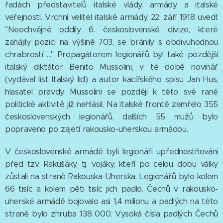
řadách představitelů italské vlády, armády a italské
veřejnosti. Vrchní velitel italské armády, 22. září 1918 uvedl:
"Neochvějné oddíly 6. československé divize, které
zahájily pozici na výšině 703, se bránily s obdivuhodnou
chrabrostí ..." Propagátorem legionářů byl také pozdější
italský diktátor Benito Mussolini, v té době novinář
(vydával list Italský lid) a autor kacířského spisu Jan Hus,
hlasatel pravdy. Mussolini se později k této své rané
politické aktivitě již nehlásil. Na italské frontě zemřelo 355
československých legionářů, dalších 55 mužů bylo
popraveno po zajetí rakousko-uherskou armádou.
V československé armádě byli legionáři upřednostňováni
před tzv. Rakušáky, tj. vojáky, kteří po celou dobu války
zůstali na straně Rakouska-Uherska. Legionářů bylo kolem
66 tisíc a kolem pěti tisíc jich padlo. Čechů v rakousko-
uherské armádě bojovalo asi 1,4 milionu a padlých na této
straně bylo zhruba 138 000. Vysoká čísla padlých Čechů