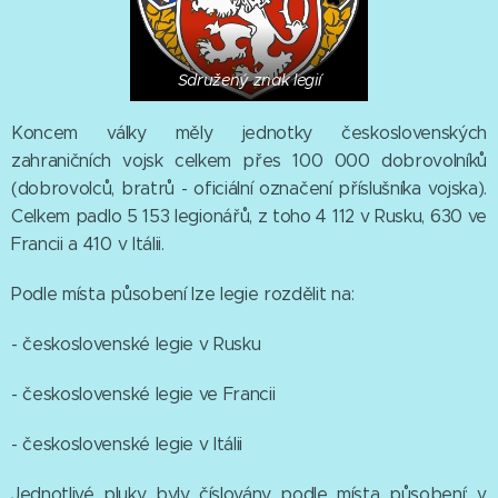
Sdružený znak legií
Koncem války měly jednotky československých
zahraničních vojsk celkem přes 100 000 dobrovolníků
(dobrovolců, bratrů - oficiální označení příslušníka vojska).
Celkem padlo 5 153 legionářů, z toho 4 112 v Rusku, 630 ve
Francii a 410 v Itálii.
Podle místa působení lze legie rozdělit na:
- československé legie v Rusku
- československé legie ve Francii
- československé legie v Itálii
Jednotlivé pluky byly číslovány podle místa působení: v