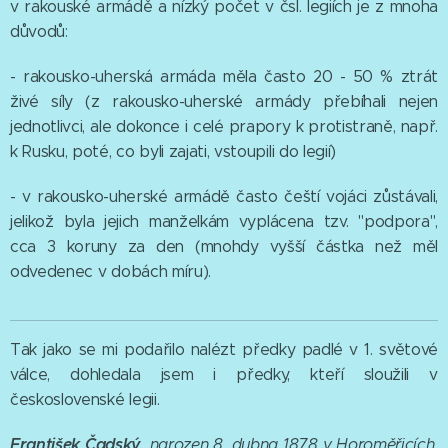
v rakouské armádě a nízký počet v čsl. legiích je z mnoha
důvodů:
- rakousko-uherská armáda měla často 20 - 50 % ztrát
živé síly (z rakousko-uherské armády přebíhali nejen
jednotlivci, ale dokonce i celé prapory k protistraně, např.
k Rusku, poté, co byli zajati, vstoupili do legií)
- v rakousko-uherské armádě často čeští vojáci zůstávali,
jelikož byla jejich manželkám vyplácena tzv. "podpora",
cca 3 koruny za den (mnohdy vyšší částka než měl
odvedenec v dobách míru).
Tak jako se mi podařilo nalézt předky padlé v 1. světové
válce, dohledala jsem i předky, kteří sloužili v
československé legii.
František Čadský
, narozen 8. dubna 1878 v Horoměřicích,