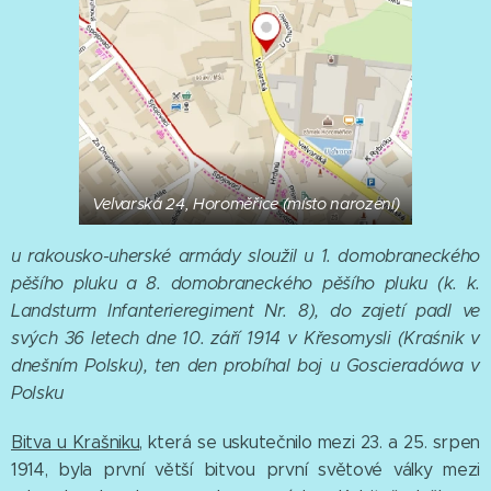
Velvarská 24, Horoměřice (místo narození)
u rakousko-uherské armády sloužil u 1. domobraneckého
pěšího pluku a 8. domobraneckého pěšího pluku (
k. k.
Landsturm Infanterieregiment Nr. 8
)
, do zajetí padl ve
svých 36 letech dne 10. září 1914 v Křesomysli (Kraśnik v
dnešním Polsku), ten den probíhal boj u Goscieradówa v
Polsku
Bitva u Krašniku
, která se uskutečnilo mezi 23. a 25. srpen
1914, byla první větší bitvou první světové války mezi