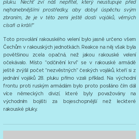
pluku. Nechť zví náš nepřítel, který neustupuje před
nejhanebnějšími prostředky, aby dobyl úspěchu svým
zbraním, že je v této zemi ještě dosti vojáků, věrných
císaři a králi!"
Toto provolání rakouského velení bylo jasně určeno všem
Čechům v rakouských jednotkách. Reakce na něj však byla
povětšinou zcela opačná, než jakou rakouské velení
očekávalo. Místo "odčinění krví" se v rakouské armádě
ještě zvýšil počet "nezvěstných" českých vojáků, kteří si z
jednání vojáků 28. pluku přímo vzali příklad. Na východní
frontu proti ruským armádám bylo proto posíláno čím dál
více německých divizí, které byly považovány na
východním bojišti za bojeschopnější než leckteré
rakouské pluky.