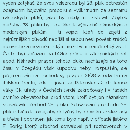
vydán zatykač. Za svou velezradu byl 28. pluk potrestán
odejmutím bojového praporu a vyškrtnutím ze seznamu
rakouských pluků, jako by nikdy neexistoval. Zbytek
mužstva 28. pluku byl rozdělen k výhradně německým a
maďarským plukům. I ti vojáci, kteří do zajetí z
nejrůznějších důvodů nepřišli, si sebou nesli pověst zrádců
monarchie a mezi německým mužstvem neměli lehký život.
Často byli zařazení na těžké práce u zákopnických rot
apod. Náhradní prapor tohoto pluku nacházející se toho
času v Szegédu však kupodivu nebyl rozpuštěn, ale
přejmenován na pochodový prapor XI/28 a odvelen na
italskou frontu, kde bojoval za Rakousko až do konce
války. C.k. úřady v Čechách tvrdě zakročovaly i v řadách
civilního obyvatelstva proti všem, kteří byť jen náznakem
schvalovali přechod 28. pluku. Schvalování přechodu 28.
pluku stačilo k tomu, aby dotyčný byl obviněn z velezrady
a třeba i popraven, jak tomu bylo např. v případě jistého
F. Berky, který přechod schvaloval při rozhovorech v