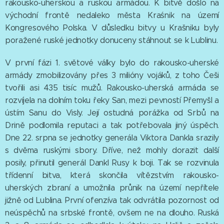
rakousko-uherskou a ruskou armádou. K bitvě došlo na
východní frontě nedaleko města Kraśnik na území
Kongresového Polska. V důsledku bitvy u Krašniku byly
poražené ruské jednotky donuceny stáhnout se k Lublinu.
V první fázi 1. světové války bylo do rakousko-uherské
armády zmobilizovány přes 3 milióny vojáků, z toho Češi
tvořili asi 435 tisíc mužů. Rakousko-uherská armáda se
rozvíjela na dolním toku řeky San, mezi pevností Přemyšl a
ústím Sanu do Visly. Její ostudná porážka od Srbů na
Drině podlomila reputaci a tak potřebovala jiný úspěch.
Dne 22. srpna se jednotky generála Viktora Dankla srazily
s dvěma ruskými sbory. Dříve, než mohly dorazit další
posily, přinutil generál Dankl Rusy k boji. Tak se rozvinula
třídenní bitva, která skončila vítězstvím rakousko-
uherských zbraní a umožnila průnik na území nepřítele
jižně od Lublina. První ofenzíva tak odvrátila pozornost od
neúspěchů na srbské frontě, ovšem ne na dlouho. Ruská