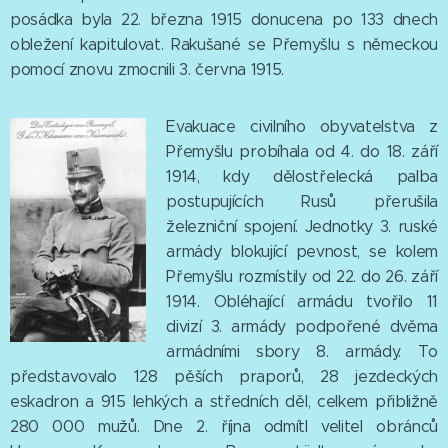
posádka byla 22. března 1915 donucena po 133 dnech
obležení kapitulovat. Rakušané se Přemyšlu s německou
pomocí znovu zmocnili 3. června 1915.
Evakuace civilního obyvatelstva z
Přemyšlu probíhala od 4. do 18. září
1914, kdy dělostřelecká palba
postupujících Rusů přerušila
železniční spojení. Jednotky 3. ruské
armády blokující pevnost, se kolem
Přemyšlu rozmístily od 22. do 26. září
1914. Obléhající armádu tvořilo 11
divizí 3. armády podpořené dvěma
armádními sbory 8. armády. To
představovalo 128 pěších praporů, 28 jezdeckých
eskadron a 915 lehkých a středních děl, celkem přibližně
280 000 mužů. Dne 2. října odmítl velitel obránců