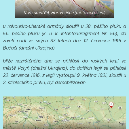
Konzumní 64, Horoměřice (místo narození)
u rakousko-uherské armády sloužil u 28. pěšího pluku a
56. pěšího pluku (
k. u. k. Infanterieregiment Nr. 56)
, do
zajetí padl ve svých 37 letech dne 12. července 1916 v
Bučači (dnešní Ukrajina)
blíže nezjištěného dne se přihlásil do ruských legií ve
městě Volyň (dnešní Ukrajina), do dalších legií se přihlásil
22. července 1916, z legií vystoupil 9. května 1921, sloužil u
2. střeleckého pluku, byl demobilizován