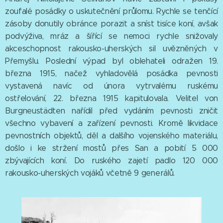
zoufalé posádky o uskutečnění průlomu. Rychle se tenčící
zásoby donutily obránce porazit a sníst tisíce koní, avšak
podvýživa, mráz a šířící se nemoci rychle snižovaly
akceschopnost rakousko-uherských sil uvězněných v
Přemyšlu. Poslední výpad byl oblehateli odražen 19.
března 1915, načež vyhladovělá posádka pevnosti
vystavená navíc od února vytrvalému ruskému
ostřelování, 22. března 1915 kapitulovala. Velitel von
Burgneustädten nařídil před vydáním pevnosti zničit
všechno vybavení a zařízení pevnosti. Kromě likvidace
pevnostních objektů, děl a dalšího vojenského materiálu,
došlo i ke stržení mostů přes San a pobití 5 000
zbývajících koní. Do ruského zajetí padlo 120 000
rakousko-uherských vojáků včetně 9 generálů.