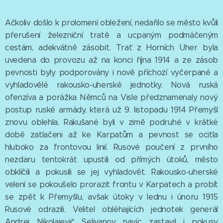
Ačkoliv došlo k prolomení obležení, nedařilo se město kvůli
přerušení železniční tratě a ucpaným podmáčeným
cestám, adekvátně zásobit. Trať z Horních Uher byla
uvedena do provozu až na konci října 1914 a ze zásob
pevnosti byly podporovány i nově příchozí vyčerpané a
vyhladovělé rakousko-uherské jednotky. Nová ruská
ofenzíva a porážka Němců na Visle předznamenaly nový
postup ruské armády, která už 9. listopadu 1914 Přemyšl
znovu oblehla. Rakušané byli v zimě podruhé v krátké
době zatlačeni až ke Karpatům a pevnost se ocitla
hluboko za frontovou linií. Rusové poučení z prvního
nezdaru tentokrát upustili od přímých útoků, město
obklíčili a pokusili se jej vyhladovět. Rakousko-uherské
velení se pokoušelo prorazit frontu v Karpatech a probít
se zpět k Přemyšlu, avšak útoky v lednu i únoru 1915
Rusové odrazili. Velitel obléhajících jednotek generál
Andrej Nikolajevič Selivanov navíc zastavil i pokusy