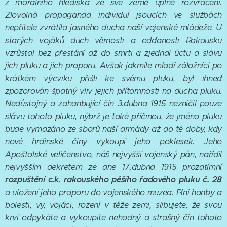
z morálního hlediska ze své země úplně rozvráceni.
Zlovolná propaganda individuí jsoucích ve službách
nepřítele zvrátila jasného ducha naší vojenské mládeže. U
starých vojáků duch věrnosti a oddanosti Rakousku
vzrůstal bez přestání až do smrti a zjednal úctu a slávu
jich pluku a jich praporu. Avšak jakmile mladí záložníci po
krátkém výcviku přišli ke svému pluku, byl ihned
zpozorován špatný vliv jejich přítomnosti na ducha pluku.
Nedůstojný a zahanbující čin 3.dubna 1915 nezničil pouze
slávu tohoto pluku, nýbrž je také příčinou, že jméno pluku
bude vymazáno ze sborů naší armády až do té doby, kdy
nové hrdinské činy vykoupí jeho poklesek. Jeho
Apoštolské veličenstvo, náš nejvyšší vojenský pán, nařídil
nejvyšším dekretem ze dne 17.dubna 1915 prozatímní
rozpuštění c.k. rakouského pěšího řadového pluku č. 28
a uložení jeho praporu do vojenského muzea. Plni hanby a
bolesti, vy, vojáci, rození v téže zemi, slibujete, že svou
krví odpykáte a vykoupíte nehodný a strašný čin tohoto