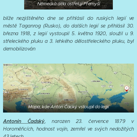
Německá děla ostřelují Přemyšl
blíže nezjištěného dne se přihlásil do ruských legií ve
městě Taganrog (Rusko), do dalších legií se přihlásil 30.
března 1918, z legií vystoupil 5. května 1920, sloužil u 9.
střeleckého pluku a 3. lehkého dělostřeleckého pluku, byl
demobilizován
Mapa, kde Anton Čacký vstoupil do legií
Antonín Čadský
, narozen 23. července 1879 v
Horoměřicích, hodnost vojín, zemřel ve svých nedožitých
43 letech