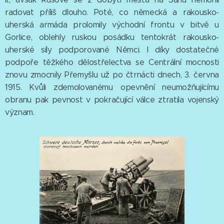
radovat příliš dlouho. Poté, co německá a rakousko-
uherská armáda prolomily východní frontu v bitvě u
Gorlice, oblehly ruskou posádku tentokrát rakousko-
uherské síly podporované Němci. I díky dostatečné
podpoře těžkého dělostřelectva se Centrální mocnosti
znovu zmocnily Přemyšlu už po čtrnácti dnech, 3. června
1915. Kvůli zdemolovanému opevnění neumožňujícímu
obranu pak pevnost v pokračující válce ztratila vojenský
význam.