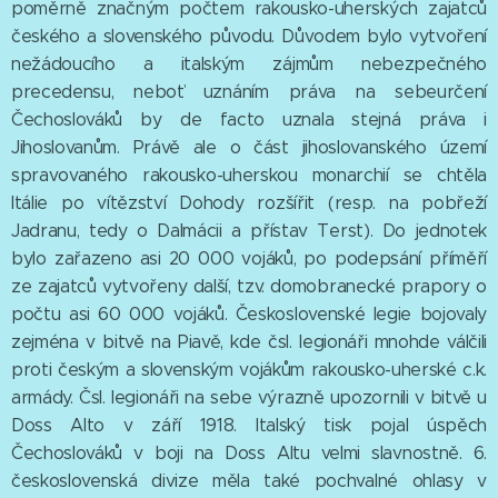
poměrně značným počtem rakousko-uherských zajatců
českého a slovenského původu. Důvodem bylo vytvoření
nežádoucího a italským zájmům nebezpečného
precedensu, neboť uznáním práva na sebeurčení
Čechoslováků by de facto uznala stejná práva i
Jihoslovanům. Právě ale o část jihoslovanského území
spravovaného rakousko-uherskou monarchií se chtěla
Itálie po vítězství Dohody rozšířit (resp. na pobřeží
Jadranu, tedy o Dalmácii a přístav Terst). Do jednotek
bylo zařazeno asi 20 000 vojáků, po podepsání příměří
ze zajatců vytvořeny další, tzv. domobranecké prapory o
počtu asi 60 000 vojáků. Československé legie bojovaly
zejména v bitvě na Piavě, kde čsl. legionáři mnohde válčili
proti českým a slovenským vojákům rakousko-uherské c.k.
armády. Čsl. legionáři na sebe výrazně upozornili v bitvě u
Doss Alto v září 1918. Italský tisk pojal úspěch
Čechoslováků v boji na Doss Altu velmi slavnostně. 6.
československá divize měla také pochvalné ohlasy v