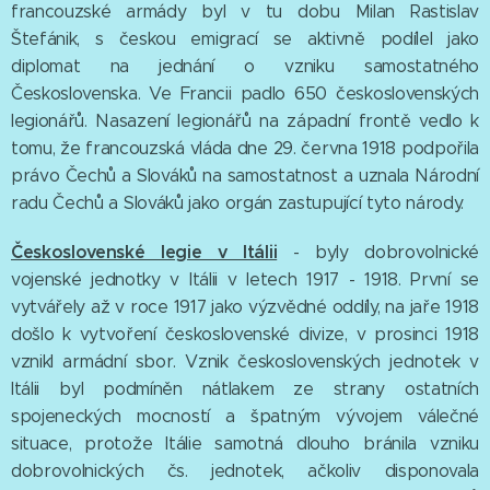
francouzské armády byl v tu dobu Milan Rastislav
Štefánik, s českou emigrací se aktivně podílel jako
diplomat na jednání o vzniku samostatného
Československa. Ve Francii padlo 650 československých
legionářů. Nasazení legionářů na západní frontě vedlo k
tomu, že francouzská vláda dne 29. června 1918 podpořila
právo Čechů a Slováků na samostatnost a uznala Národní
radu Čechů a Slováků jako orgán zastupující tyto národy.
Československé legie v Itálii
- byly dobrovolnické
vojenské jednotky v Itálii v letech 1917 - 1918. První se
vytvářely až v roce 1917 jako výzvědné oddíly, na jaře 1918
došlo k vytvoření československé divize, v prosinci 1918
vznikl armádní sbor. Vznik československých jednotek v
Itálii byl podmíněn nátlakem ze strany ostatních
spojeneckých mocností a špatným vývojem válečné
situace, protože Itálie samotná dlouho bránila vzniku
dobrovolnických čs. jednotek, ačkoliv disponovala