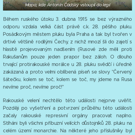
Mapa, kde Antonín Čadský vstoupil do legií
Během ruského útoku 3. dubna 1915 se bez výrazného
odporu vzdala velká část právě c.k. 28. pěšího pluku.
Posádkovým městem pluku byla Praha a tak byl tvořen v
drtivé většině rodilými Čechy, z nichž mnozí šli do zajetí s
hlasitě projevovaným nadšením (Rusové zde měli proti
Rakušanům pouze jeden prapor bez záloh. O dlouho
trvající protirakouské morálce u 28. pluku svědčí i úředně
zakázaná a proto velmi oblíbená píseň se slovy "Červený
šátečku, kolem se toč, kolem se toč, my jdeme na Rusa
nevíme proč, nevíme proč!"
Rakouské velení nechtělo této události nejprve uvěřit.
Později po vyšetření a potvrzení průběhu této události
začaly rakouské represivní orgány pracovat naplno.
Stíháni byli všichni příbuzní velících důstojníků 28. pluku na
celém území monarchie. Na některé jeho příslušníky byl