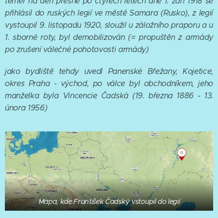
téměř na den přesně po čtyřech letech dne 1. září 1918 se
přihlásil do ruských legií ve městě Samara (Rusko), z legií
vystoupil 9. listopadu 1920, sloužil u záložního praporu a u
1. sborné roty, byl demobilizován (= propuštěn z armády
po zrušení válečné pohotovosti armády)
jako bydliště tehdy uvedl Panenské Břežany, Kojetice,
okres Praha - východ, po válce byl obchodníkem, jeho
manželka byla Vincencie Čadská (19. března 1886 - 13.
února 1956)
Mapa, kde František Čadský vstoupil do legií