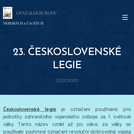
GENEALOGIE RODU
NEBESKÝCH a ČACKÝCH
23. ČESKOSLOVENSKÉ
LEGIE
23.01.2020
Československé legie
je označení používané pro
jednotky zahraničního vojenského odboje za 1. světové
války. Tento název vznikl až po válce, za války se
používalo souhrnné označení revoluční dobrovolná vojska