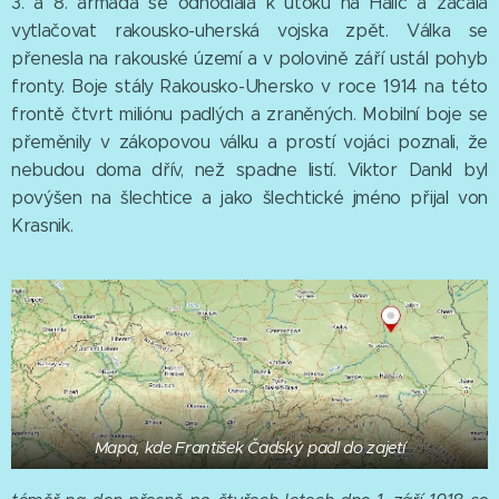
3. a 8. armáda se odhodlala k útoku na Halič a začala
vytlačovat rakousko-uherská vojska zpět. Válka se
přenesla na rakouské území a v polovině září ustál pohyb
fronty. Boje stály Rakousko-Uhersko v roce 1914 na této
frontě čtvrt miliónu padlých a zraněných. Mobilní boje se
přeměnily v zákopovou válku a prostí vojáci poznali, že
nebudou doma dřív, než spadne listí. Viktor Dankl byl
povýšen na šlechtice a jako šlechtické jméno přijal von
Krasnik.
Mapa, kde František Čadský padl do zajetí