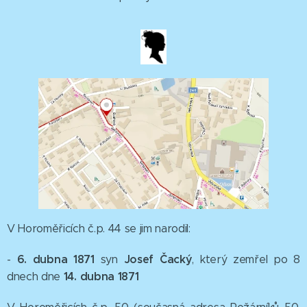
V Horoměřicích č.p. 44 se jim narodil:
6. dubna 1871
Josef Čacký
-
syn
, který zemřel po 8
14. dubna 1871
dnech dne