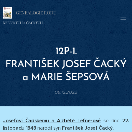
GENEALOGIE RODU
NEBESKÝCH a ČACKÝCH
12P-1.
FRANTIŠEK
JOSEF
ČACKÝ
a MARIE ŠEPSOVÁ
08.12.2022
Josefovi Čadskému
Alžbětě Lefnerové
22.
a
se dne
listopadu 1848
František Josef
Čacký
narodil syn
.