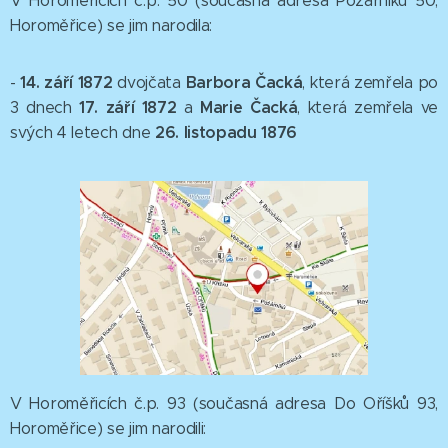
V Horoměřicích č.p. 50 (současná adresa Požárníků 50,
Horoměřice) se jim narodila:
14. září 1872
Barbora Čacká
-
dvojčata
, která zemřela po
17. září 1872
Marie Čacká
3 dnech
a
, která zemřela ve
26. listopadu 1876
svých 4 letech dne
V Horoměřicích č.p. 93 (současná adresa Do Oříšků 93,
Horoměřice) se jim narodili: