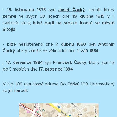
16. listopadu 1875
Josef Čacký
-
syn
, zedník, který
zemřel
19. dubna 1915
ve svých 38 letech dne
v 1.
padl na srbské frontě ve městě
světové válce, když
Bitolja
dubnu 1880
Antonín
- blíže nezjištěného dne v
syn
Čacký
1. září 1884
, který zemřel ve věku 4 let dne
17. července 1884
František Čacký
-
syn
, který zemřel
17. prosince 1884
po 5 měsících dne
V č.p. 109 (současná adresa Do Oříšků 109, Horoměřice)
se jim narodil: