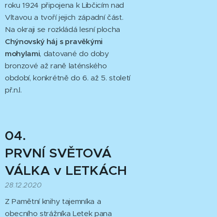
roku 1924 připojena k Libčicím nad
Vltavou a tvoří jejich západní část.
Na okraji se rozkládá lesní plocha
Chýnovský háj s pravěkými
mohylami
, datované do doby
bronzové až raně laténského
období, konkrétně do 6. až 5. století
př.n.l.
04.
PRVNÍ
SVĚTOVÁ
VÁLKA v LETKÁCH
28.12.2020
Z Pamětní knihy tajemníka a
obecního strážníka Letek pana