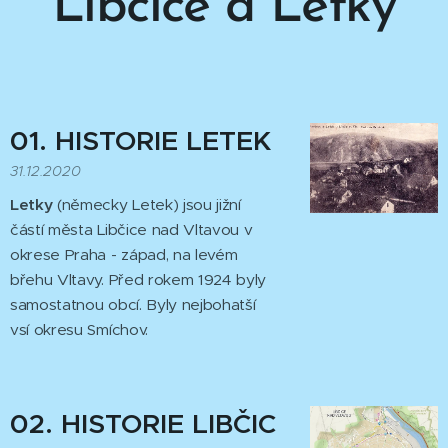
Libčice a Letky
01. HISTORIE
LETEK
31.12.2020
Letky
(německy Letek) jsou jižní
částí města Libčice nad Vltavou v
okrese Praha - západ, na levém
břehu Vltavy. Před rokem 1924 byly
samostatnou obcí. Byly nejbohatší
vsí okresu Smíchov.
02. HISTORIE
LIBČIC