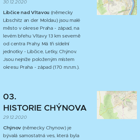
30.12.2020
Libčice nad Vltavou
(německy
Libschitz an der Moldau) jsou malé
město v okrese Praha - západ, na
levém břehu Vltavy 13 km severně
od centra Prahy. Má tři sídelní
jednotky - Libčice, Letky, Chýnov.
Jsou nejníže položeným místem
okresu Praha - západ (170 m.n.m.).
03.
HISTORIE
CHÝNOVA
29.12.2020
Chýnov
(německy Chynow) je
bývalá samostatná ves, která byla