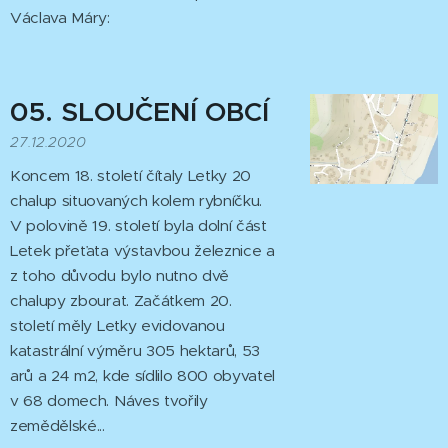
Václava Máry:
05. SLOUČENÍ
OBCÍ
27.12.2020
Koncem 18. století čítaly Letky 20
chalup situovaných kolem rybníčku.
V polovině 19. století byla dolní část
Letek přeťata výstavbou železnice a
z toho důvodu bylo nutno dvě
chalupy zbourat. Začátkem 20.
století měly Letky evidovanou
katastrální výměru 305 hektarů, 53
arů a 24 m2, kde sídlilo 800 obyvatel
v 68 domech. Náves tvořily
zemědělské...