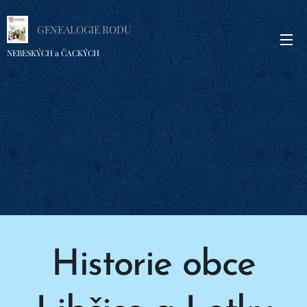
GENEALOGIE RODU
NEBESKÝCH a ČACKÝCH
Historie obce