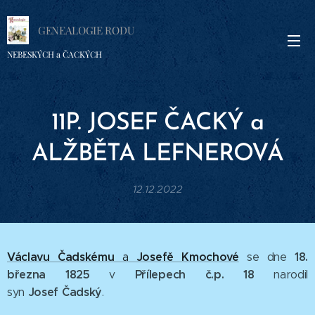
GENEALOGIE RODU
NEBESKÝCH a ČACKÝCH
11P. JOSEF
ČACKÝ a
ALŽBĚTA
LEFNEROVÁ
12.12.2022
Václavu Čadskému
Josefě Kmochové
18.
a
se dne
března 1825
Přílepech č.p. 18
v
narodil
Josef
Čadský
syn
.