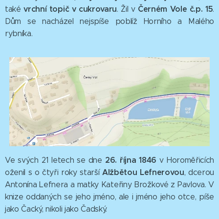
vrchní topič v cukrovaru
Černém Vole č.p. 15
také
. Žil v
.
Dům se nacházel nejspíše poblíž Horního a Malého
rybníka.
26. října 1846
Ve svých 21 letech se dne
v Horoměřicích
Alžbětou Lefnerovou
oženil s o čtyři roky starší
, dcerou
Antonína Lefnera a matky Kateřiny Brožkové z Pavlova. V
knize oddaných se jeho jméno, ale i jméno jeho otce, píše
jako Čacký, nikoli jako Čadský.