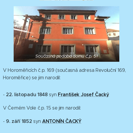
Současná podoba domu č.p. 51
V Horoměřicích č.p. 169 (současná adresa Revoluční 169,
Horoměřice) se jim narodil:
22. listopadu 1848
František Josef Čacký
-
syn
V Černém Vole č.p. 15 se jim narodil:
9. září 1852
ANTONÍN
ČACKÝ
-
syn