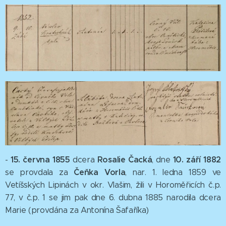
15. června 1855
Rosalie Čacká
10. září 1882
-
dcera
, dne
Čeňka Vorla
se provdala za
, nar. 1. ledna 1859 ve
Vetíšských Lipinách v okr. Vlašim, žili v Horoměřicích č.p.
77, v č.p. 1 se jim pak dne 6. dubna 1885 narodila dcera
Marie (provdána za Antonína Šafaříka)