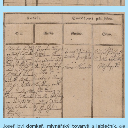
domkař, mlynářský tovaryš
jablečník
Josef byl
a
, ale