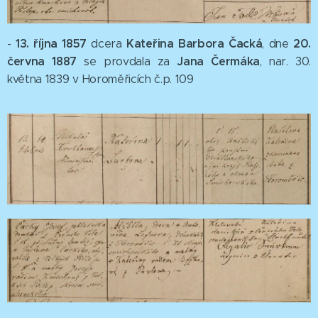
1
3. října
1857
Kateřina Barbora Čacká
20.
-
dcera
, dne
června 1887
Jana Čermáka
se provdala za
, nar. 30.
května 1839 v Horoměřicích č.p. 109