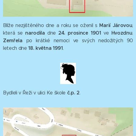
Marií Járovou
Blíže nezjištěného dne a roku se oženil s
,
narodila
24. prosince 1901
Hvozdnu
která se
dne
ve
.
Zemřela
po krátké nemoci ve svých nedožitých 90
18. května 1991
letech dne
.
č.p. 2
Bydleli v Řeži v ulici Ke škole
.