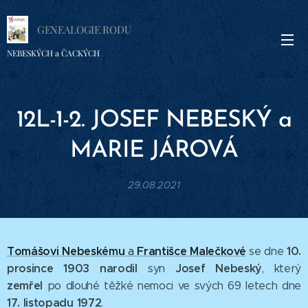
GENEALOGIE RODU
NEBESKÝCH a ČACKÝCH
12L-1-2. JOSEF NEBESKÝ a
MARIE JÁROVÁ
29.08.2021
Tomášovi Nebeskému
Františce Malečkové
10.
a
se dne
prosince 1903
narodil
Josef Nebeský
syn
, který
zemřel
po dlouhé těžké nemoci ve svých 69 letech dne
17. listopadu 1972
.