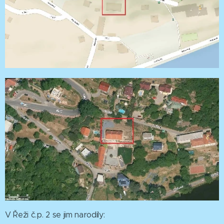
V Řeži č.p. 2 se jim narodily: