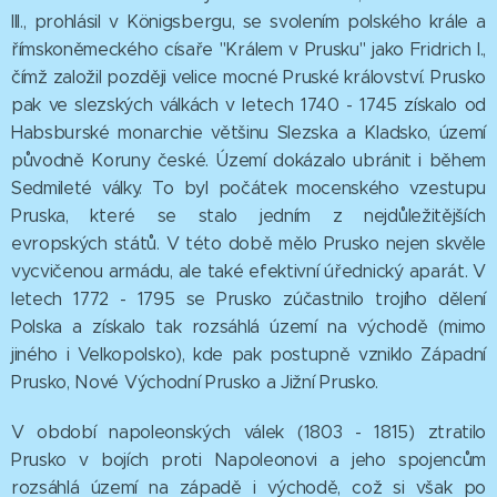
III., prohlásil v Königsbergu, se svolením polského krále a
římskoněmeckého císaře "Králem v Prusku" jako Fridrich I.,
čímž založil později velice mocné Pruské království. Prusko
pak ve slezských válkách v letech 1740 - 1745 získalo od
Habsburské monarchie většinu Slezska a Kladsko, území
původně Koruny české. Území dokázalo ubránit i během
Sedmileté války. To byl počátek mocenského vzestupu
Pruska, které se stalo jedním z nejdůležitějších
evropských států. V této době mělo Prusko nejen skvěle
vycvičenou armádu, ale také efektivní úřednický aparát. V
letech 1772 - 1795 se Prusko zúčastnilo trojího dělení
Polska a získalo tak rozsáhlá území na východě (mimo
jiného i Velkopolsko), kde pak postupně vzniklo Západní
Prusko, Nové Východní Prusko a Jižní Prusko.
V období napoleonských válek (1803 - 1815) ztratilo
Prusko v bojích proti Napoleonovi a jeho spojencům
rozsáhlá území na západě i východě, což si však po