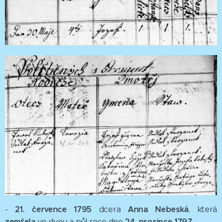
21. července 1795
Anna Nebeská
-
dcera
, která
zemřela
24. prosince 1797
ve dvou a půl roce dne