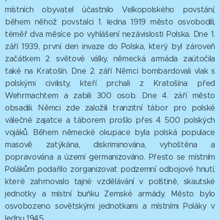
místních obyvatel účastnilo Velkopolského povstání,
během něhož povstalci 1. ledna 1919 město osvobodili,
téměř dva měsíce po vyhlášení nezávislosti Polska. Dne 1.
září 1939, první den invaze do Polska, který byl zároveň
začátkem 2. světové války, německá armáda zaútočila
také na Kratošín. Dne 2. září Němci bombardovali vlak s
polskými civilisty, kteří prchali z Kratošína před
Wehrmachtem a zabili 300 osob. Dne 4. září město
obsadili. Němci zde založili tranzitní tábor pro polské
válečné zajatce a táborem prošlo přes 4 500 polských
vojáků. Během německé okupace byla polská populace
masově zatýkána, diskriminována, vyhoštěna a
popravována a území germanizováno. Přesto se místním
Polákům podařilo zorganizovat podzemní odbojové hnutí,
které zahrnovalo tajné vzdělávání v polštině, skautské
jednotky a místní buňku Zemské armády. Město bylo
osvobozeno sovětskými jednotkami a místními Poláky v
lednu 1945.