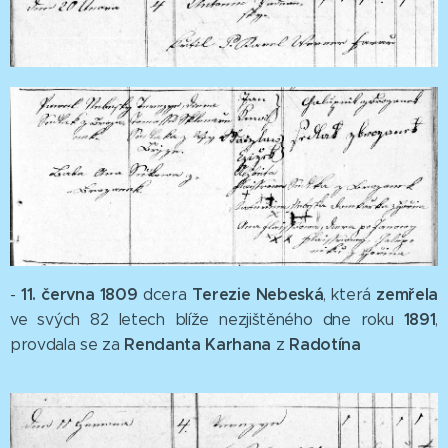
11. června 1809
Terezie Nebeská
zemřela
-
dcera
, která
1891
ve svých 82 letech blíže nezjištěného dne roku
,
Rendanta Karhana
Radotína
provdala se za
z