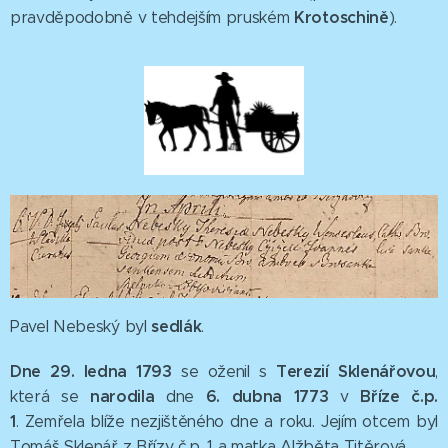
Krotoschině
pravděpodobně v tehdejším pruském
).
sedlák
Pavel Nebeský byl
.
Dne 29. ledna 1793
Terezií Sklenářovou
se
oženil s
,
narodila
6. dubna
1773
Bříze č.p.
která se
dne
v
1
. Zemřela blíže nezjištěného dne a roku. Jejím otcem byl
Tomáš Sklenář z Břízy č.p. 1 a matka Alžběta Titěrová.