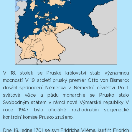
V 18. století se Pruské království stalo významnou
mocností. V 19. století pruský premiér Otto von Bismarck
dosáhl sjednocení Německa v Německé císařství. Po 1.
světové válce a pádu monarchie se Prusko stalo
Svobodným státem v rámci nové Výmarské republiky. V
roce 1947 bylo oficiálně rozhodnutím spojenecké
kontrolní komise Prusko zrušeno.
Dne 18. ledna 1701 se syn Fridricha Viléma, kurfiřt Fridrich