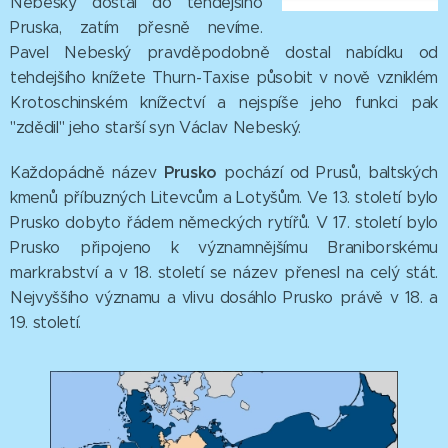
Nebeský dostal do tehdejšího
Pruska, zatím přesně nevíme.
Pavel Nebeský pravděpodobně dostal nabídku od
tehdejšího knížete Thurn-Taxise působit v nově vzniklém
Krotoschinském knížectví a nejspíše jeho funkci pak
"zdědil" jeho starší syn Václav Nebeský.
Prusko
Každopádně název
pochází od Prusů, baltských
kmenů příbuzných Litevcům a Lotyšům. Ve 13. století bylo
Prusko dobyto řádem německých rytířů. V 17. století bylo
Prusko připojeno k významnějšímu Braniborskému
markrabství a v 18. století se název přenesl na celý stát.
Nejvyššího významu a vlivu dosáhlo Prusko právě v 18. a
19. století.