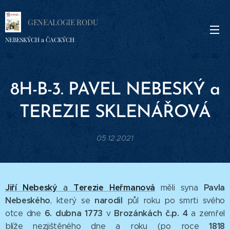
GENEALOGIE RODU
NEBESKÝCH a ČACKÝCH
8H-B-3. PAVEL
NEBESKÝ a
TEREZIE SKLENÁŘOVÁ
05.12.2021
Jiří Nebeský
Terezie Heřmanová
Pavla
a
měli syna
Nebeského
narodil
, který se
půl roku po smrti svého
6
. dubna
1773
Brozánkách č.p. 4
otce dne
v
a zemřel
1818
blíže nezjištěného dne a roku (po roce