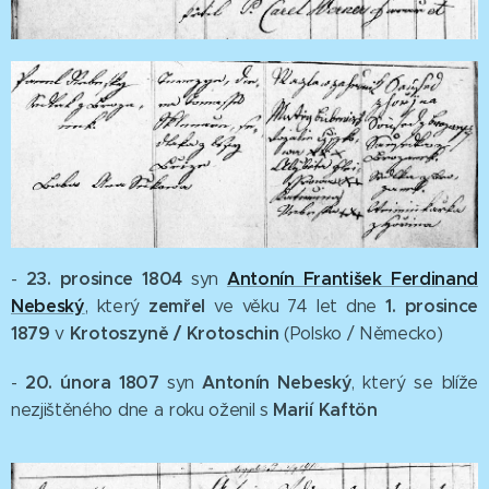
23. prosince 1804
Antonín František Ferdinand
-
syn
Nebeský
zemřel
1. prosince
, který
ve věku 74 let dne
1879
Krotoszyně / Krotoschin
v
(Polsko / Německo)
20. února 1807
Antonín Nebeský
-
syn
, který se blíže
Marií Kaft
ön
nezjištěného dne a roku oženil s