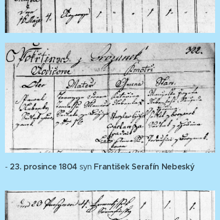
23. prosince 1804
František Serafín Nebeský
-
syn