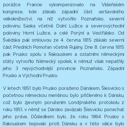
porážce Francie vykompenzovalo na Vídeňském
kongrese, kde získalo západní část varšavského
velkoknížectví, na níž vytvořilo Poznaňsko, severní
polovinu Saska včetně Dolní Lužice a severovýchodní
poloviny Horní Lužice, a celé Porýní a Vestfálsko. Od
Švédska pak smlouvou ze 4. června 1815 získalo severní
část Předních Pomořan včetně Rujány. Dne 8. června 1815
pak Prusko spolu s Rakouskem a ostatními německými
státy vytvořilo Německý spolek, k němuž však nepatřily
jeho 3 nejvýchodnější provincie Poznaňsko, Západní
Prusko a Východní Prusko.
V letech 1851 bylo Prusko poraženo Dánskem, Šlesvicko s
početnou německou menšinou bylo přičleněno k Dánsku,
což bylo zjevným porušením Londýnského protokolu z
roku 1851, v němž se Dánsko zavázalo Šlesvicku ponechat
jeho práva. Důsledkem bylo, že roku 1864 Prusko s
Rakouskem bojovalo proti Dánsku a v této válce bylo