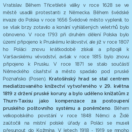
Vratislav. Během Třicetileté války v roce 1628 se ve
městě usadili protestanti z Německa. Během švédské
invaze do Polska v roce 1656 Švédové město vyplenili, to
se však brzy zotavilo a konání vyhlášených veletrhů bylo
obnoveno. V roce 1793 při druhém dělení Polska bylo
území připojeno k Pruskému království, ale již v roce 1807
ho Poláci znovu krátkodobě získali a připojili k
Varšavskému vévodství, avšak v roce 1815 bylo znovu
připojeno k Prusku. V roce 1871 se stalo součástí
Německého císařství a město spadalo pod pruské
Kratošínský hrad se stal centrem
Poznaňsko (Posen).
mediatizovaného knížectví vytvořeného v 29. května
1819 z držení pruské koruny a bylo uděleno knížatům z
Thurn-Taxisu jako kompenzace za postoupení
pruského poštovního systému a poněmčeno
. Během
velkopolského povstání v roce 1848 Němci a Židé
zaútočili na místní polské úřady a Poláci se museli
přesunout do Kožmína. V letech 1918 - 1919 se mnoho