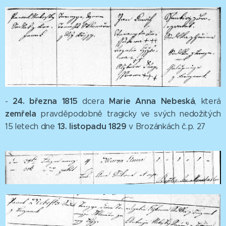
24. března 1815
Marie Anna Nebeská
-
dcera
, která
zemřela
pravděpodobně tragicky ve svých nedožitých
13. listopadu 1829
15 letech dne
v Brozánkách č.p. 27