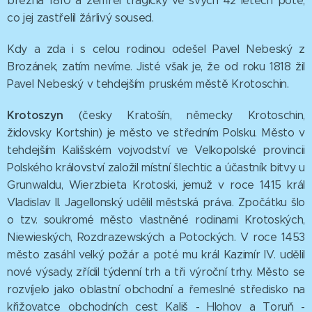
března 1810 a zemřel tragicky ve svých 42 letech poté,
co jej zastřelil žárlivý soused.
Kdy a zda i s celou rodinou odešel Pavel Nebeský z
Brozánek, zatím nevíme. Jisté však je, že od roku 1818 žil
Pavel Nebeský v tehdejším pruském městě Krotoschin.
Krotoszyn
(česky Kratošín, německy Krotoschin,
židovsky Kortshin) je město ve středním Polsku. Město v
tehdejším Kališském vojvodství ve Velkopolské provincii
Polského království založil místní šlechtic a účastník bitvy u
Grunwaldu, Wierzbieta Krotoski, jemuž v roce 1415 král
Vladislav II. Jagellonský udělil městská práva. Zpočátku šlo
o tzv. soukromé město vlastněné rodinami Krotoských,
Niewieských, Rozdrazewských a Potockých. V roce 1453
město zasáhl velký požár a poté mu král Kazimír IV. udělil
nové výsady, zřídil týdenní trh a tři výroční trhy. Město se
rozvíjelo jako oblastní obchodní a řemeslné středisko na
křižovatce obchodních cest Kališ - Hlohov a Toruň -