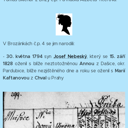
V Brozánkách č.p. 4 se jim narodili:
30. května 1794
Josef Nebeský
15. září
-
syn
, který se
1828
Annou
oženil s blíže neztotožněnou
z Dašice, okr.
Marií
Pardubice, blíže nezjištěného dne a roku se oženil s
Kaftanovou
Chval
z
u Prahy