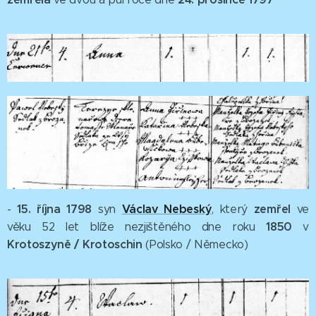
1
5. října 1798
Václav Nebeský
zemřel
-
syn
, který
ve
1850
věku 52 let blíže nezjištěného dne roku
v
Krotoszyně / Krotoschin
(Polsko / Německo)